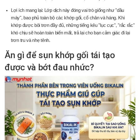
Lợi ích mang lại: Lớp dịch này đóng vai trò giống như "dầu
máy", bao phủ toàn bộ các khớp gối, cổ chân và háng. Khi
khớp được bôi trơn đầy đủ, những tiếng kêu "lục cục", "rắc rắc"
khó chịu sẽ hoàn toàn biến mất, trả lại cho bạn cảm giác đi lại
trơn tru và nhẹ tênh.
Ăn gì để sụn khớp gối tái tạo
được và bớt đau nhức?