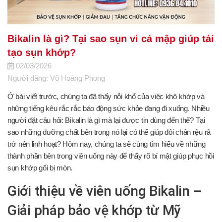
Bikalin là gì? Tại sao sụn vi cá mập giúp tái
tạo sụn khớp?
02/03/2026
Người đăng: Võ Hoàng Phong
Ở bài viết trước, chúng ta đã thấy nỗi khổ của việc khô khớp và
những tiếng kêu rắc rắc báo động sức khỏe đang đi xuống. Nhiều
người đặt câu hỏi: Bikalin là gì mà lại được tin dùng đến thế? Tại
sao những dưỡng chất bên trong nó lại có thể giúp đôi chân rệu rã
trở nên linh hoạt? Hôm nay, chúng ta sẽ cùng tìm hiểu về những
thành phần bên trong viên uống này để thấy rõ bí mật giúp phục hồi
sụn khớp gối bị mòn.
Giới thiệu về viên uống Bikalin –
Giải pháp bảo vệ khớp từ Mỹ