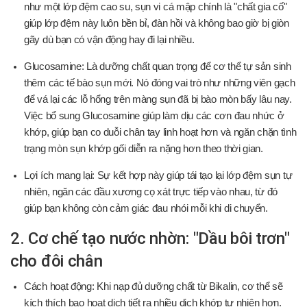
như một lớp đệm cao su, sụn vi cá mập chính là "chất gia cố"
giúp lớp đệm này luôn bền bỉ, đàn hồi và không bao giờ bị giòn
gãy dù bạn có vận động hay đi lại nhiều.
Glucosamine: Là dưỡng chất quan trọng để cơ thể tự sản sinh
thêm các tế bào sụn mới. Nó đóng vai trò như những viên gạch
để vá lại các lỗ hổng trên màng sụn đã bị bào mòn bấy lâu nay.
Việc bổ sung Glucosamine giúp làm dịu các cơn đau nhức ở
khớp, giúp bạn co duỗi chân tay linh hoạt hơn và ngăn chặn tình
trạng mòn sụn khớp gối diễn ra nặng hơn theo thời gian.
Lợi ích mang lại: Sự kết hợp này giúp tái tạo lại lớp đệm sụn tự
nhiên, ngăn các đầu xương cọ xát trực tiếp vào nhau, từ đó
giúp bạn không còn cảm giác đau nhói mỗi khi di chuyển.
2. Cơ chế tạo nước nhờn: "Dầu bôi trơn"
cho đôi chân
Cách hoạt động: Khi nạp đủ dưỡng chất từ Bikalin, cơ thể sẽ
kích thích bao hoạt dịch tiết ra nhiều dịch khớp tự nhiên hơn.