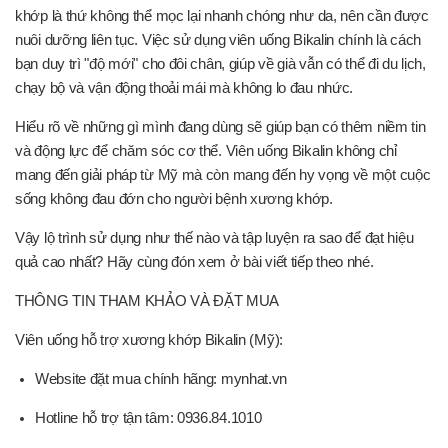
khớp là thứ không thể mọc lại nhanh chóng như da, nên cần được
nuôi dưỡng liên tục. Việc sử dụng viên uống Bikalin chính là cách
bạn duy trì "độ mới" cho đôi chân, giúp về già vẫn có thể đi du lịch,
chạy bộ và vận động thoải mái mà không lo đau nhức.
Hiểu rõ về những gì mình đang dùng sẽ giúp bạn có thêm niềm tin
và động lực để chăm sóc cơ thể. Viên uống Bikalin không chỉ
mang đến giải pháp từ Mỹ mà còn mang đến hy vọng về một cuộc
sống không đau đớn cho người bệnh xương khớp.
Vậy lộ trình sử dụng như thế nào và tập luyện ra sao để đạt hiệu
quả cao nhất? Hãy cùng đón xem ở bài viết tiếp theo nhé.
THÔNG TIN THAM KHẢO VÀ ĐẶT MUA
Viên uống hỗ trợ xương khớp Bikalin (Mỹ):
Website đặt mua chính hãng:
mynhat.vn
Hotline hỗ trợ tận tâm: 0936.84.1010