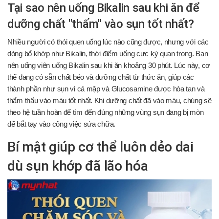
Tại sao nên uống Bikalin sau khi ăn để
dưỡng chất "thấm" vào sụn tốt nhất?
Nhiều người có thói quen uống lúc nào cũng được, nhưng với các
dòng bổ khớp như Bikalin, thời điểm uống cực kỳ quan trọng. Bạn
nên uống viên uống Bikalin sau khi ăn khoảng 30 phút. Lúc này, cơ
thể đang có sẵn chất béo và dưỡng chất từ thức ăn, giúp các
thành phần như sụn vi cá mập và Glucosamine được hòa tan và
thẩm thấu vào máu tốt nhất. Khi dưỡng chất đã vào máu, chúng sẽ
theo hệ tuần hoàn để tìm đến đúng những vùng sụn đang bị mòn
để bắt tay vào công việc sửa chữa.
Bí mật giúp cơ thể luôn dẻo dai
dù sụn khớp đã lão hóa