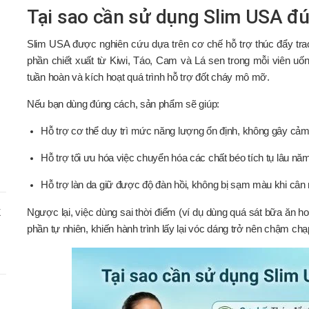
Tại sao cần sử dụng Slim USA đú
Slim USA được nghiên cứu dựa trên cơ chế hỗ trợ thúc đẩy trao
phần chiết xuất từ Kiwi, Táo, Cam và Lá sen trong mỗi viên uốn
tuần hoàn và kích hoạt quá trình hỗ trợ đốt cháy mô mỡ.
Nếu bạn dùng đúng cách, sản phẩm sẽ giúp:
Hỗ trợ cơ thể duy trì mức năng lượng ổn định, không gây cảm
Hỗ trợ tối ưu hóa việc chuyển hóa các chất béo tích tụ lâu năm
Hỗ trợ làn da giữ được độ đàn hồi, không bị sạm màu khi cân n
X
Ngược lại, việc dùng sai thời điểm (ví dụ dùng quá sát bữa ăn ho
phần tự nhiên, khiến hành trình lấy lại vóc dáng trở nên chậm ch