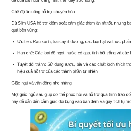
da của bạn luôn căng mịn, tràn đầy sức sống.
Chế độ ăn uống hỗ trợ chuyển hóa
Dù Slim USA hỗ trợ kiểm soát cảm giác thèm ăn rất tốt, nhưng b
quả bền vững:
Ưu tiên: Rau xanh, trái cây ít đường, các loại hạt và thực phẩm
Hạn chế: Các loại đồ ngọt, nước có gas, tinh bột trắng và các
Tuyệt đối tránh: Sử dụng rượu, bia và các chất kích thích t
hiệu quả hỗ trợ của các thành phần tự nhiên.
Giấc ngủ và vận động nhẹ nhàng
Một giấc ngủ sâu giúp cơ thể phục hồi và hỗ trợ quá trình trao đổ
này dễ dẫn đến cảm giác đói bụng vào ban đêm và gây tích tụ 