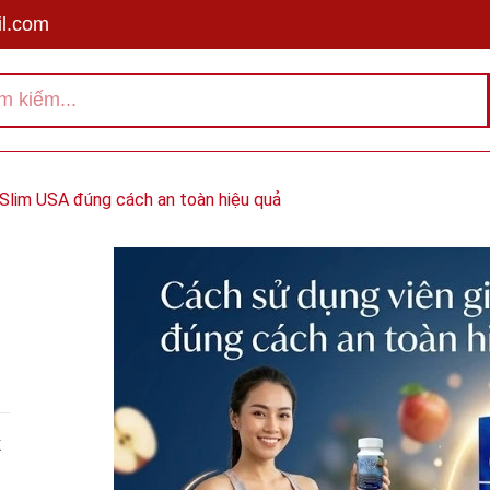
l.com
 Slim USA đúng cách an toàn hiệu quả
X