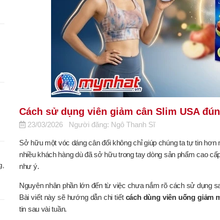
Cách sử dụng viên giảm cân Slim USA đún
23/03/2026
Người đăng: Ngô Thanh Sĩ
Sở hữu một vóc dáng cân đối không chỉ giúp chúng ta tự tin hơn 
nhiều khách hàng dù đã sở hữu trong tay dòng sản phẩm cao cấ
g,
như ý.
Nguyên nhân phần lớn đến từ việc chưa nắm rõ cách sử dụng sao
Bài viết này sẽ hướng dẫn chi tiết
cách dùng viên uống giảm 
tin sau vài tuần.