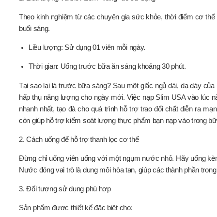
Theo kinh nghiệm từ các chuyên gia sức khỏe, thời điểm cơ thể 
buổi sáng.
Liều lượng: Sử dụng 01 viên mỗi ngày.
Thời gian: Uống trước bữa ăn sáng khoảng 30 phút.
Tại sao lại là trước bữa sáng? Sau một giấc ngủ dài, dạ dày của
hấp thụ năng lượng cho ngày mới. Việc nạp Slim USA vào lúc này
nhanh nhất, tạo đà cho quá trình hỗ trợ trao đổi chất diễn ra m
còn giúp hỗ trợ kiểm soát lượng thực phẩm bạn nạp vào trong bữ
2. Cách uống để hỗ trợ thanh lọc cơ thể
Đừng chỉ uống viên uống với một ngụm nước nhỏ. Hãy uống kèm v
Nước đóng vai trò là dung môi hòa tan, giúp các thành phần t
3. Đối tượng sử dụng phù hợp
Sản phẩm được thiết kế đặc biệt cho: