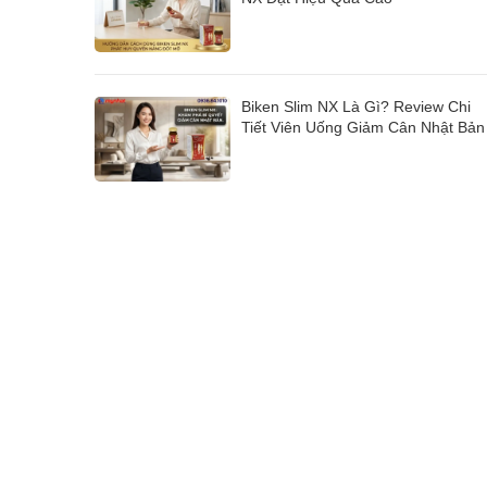
Biken Slim NX Là Gì? Review Chi
Tiết Viên Uống Giảm Cân Nhật Bản