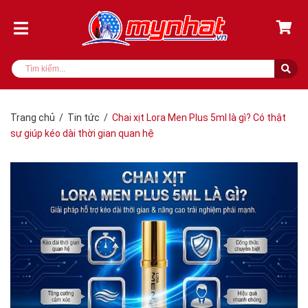
Trang chủ
/
Tin tức
/
Chai xịt Lora Men Plus 5ml là gì? Có thật
sự giúp kéo dài thời gian quan hệ