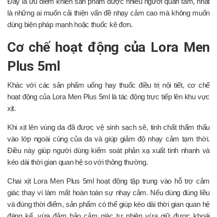
Đây là ưu điểm khiến sản phẩm được nhiều người quan tâm, nhất
là những ai muốn cải thiện vấn đề nhạy cảm cao mà không muốn
dùng biện pháp mạnh hoặc thuốc kê đơn.
Cơ chế hoạt động của Lora Men
Plus 5ml
Khác với các sản phẩm uống hay thuốc điều trị nội tiết, cơ chế
hoạt động của Lora Men Plus 5ml là tác động trực tiếp lên khu vực
xịt.
Khi xịt lên vùng da đã được vệ sinh sạch sẽ, tinh chất thẩm thấu
vào lớp ngoài cùng của da và giúp giảm độ nhạy cảm tạm thời.
Điều này giúp người dùng kiểm soát phản xạ xuất tinh nhanh và
kéo dài thời gian quan hệ so với thông thường.
Chai xịt Lora Men Plus 5ml hoạt động tập trung vào hỗ trợ cảm
giác thay vì làm mất hoàn toàn sự nhạy cảm. Nếu dùng đúng liều
và đúng thời điểm, sản phẩm có thể giúp kéo dài thời gian quan hệ
đáng kể, vừa đảm bảo cảm giác tự nhiên vừa giữ được khoái