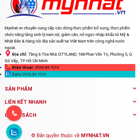
Mynhat.vn chuyên cung cấp các dòng thực phẩm bổ sung, thực phẩm
chức năng tăng sinh lý nam nữ, giảm cân, nở ngực nhập khẩu từ Mỹ &
Nhật Bản & hàng nội địa sản xuất tại Việt Nam trên công nghệ nước
ngoài.
Địa chỉ:
Tầng 6 Tòa Nhà CITYLAND, 168 Phan Văn Trị, Phường 5, Q.
Gò Vấp, TP. Hồ Chí Minh
Điện thoại:
0936.84.1010
Zalo:
0936.84.1010
SẢN PHẨM
LIÊN KẾT NHANH
📞
CHÍNH SÁCH
© Bản quyền thuộc về
MYNHAT.VN