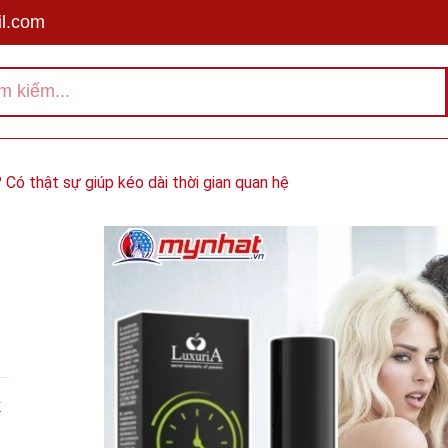
l.com
? Có thật sự giúp kéo dài thời gian quan hệ
X