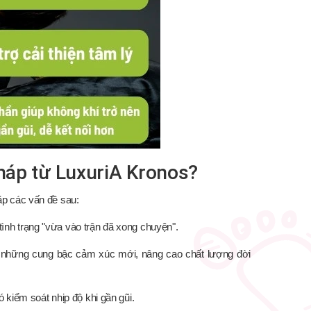
pháp từ LuxuriA Kronos?
p các vấn đề sau:
nh trạng "vừa vào trận đã xong chuyện".
 những cung bậc cảm xúc mới, nâng cao chất lượng đời
 kiểm soát nhịp độ khi gần gũi.