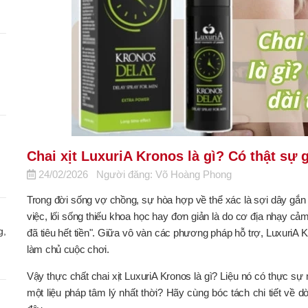
Chai xịt LuxuriA Kronos là gì? Có thật sự 
24/02/2026
Người đăng: Võ Hoàng Phong
Trong đời sống vợ chồng, sự hòa hợp về thể xác là sợi dây gắn 
việc, lối sống thiếu khoa học hay đơn giản là do cơ địa nhạy cả
g,
đã tiêu hết tiền". Giữa vô vàn các phương pháp hỗ trợ, LuxuriA 
làm chủ cuộc chơi.
Vậy thực chất chai xịt LuxuriA Kronos là gì? Liệu nó có thực sự m
một liệu pháp tâm lý nhất thời? Hãy cùng bóc tách chi tiết về 