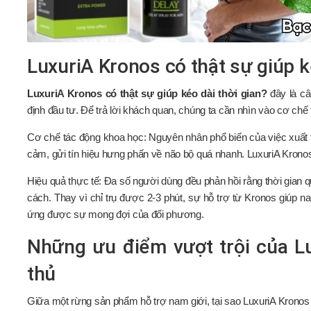
LuxuriA Kronos có thật sự giúp k
LuxuriA Kronos có thật sự giúp kéo dài thời gian?
đây là câ
định đầu tư. Để trả lời khách quan, chúng ta cần nhìn vào cơ ch
Cơ chế tác động khoa học: Nguyên nhân phổ biến của việc xuất 
cảm, gửi tín hiệu hưng phấn về não bộ quá nhanh. LuxuriA Krono
Hiệu quả thực tế: Đa số người dùng đều phản hồi rằng thời gian q
cách. Thay vì chỉ trụ được 2-3 phút, sự hỗ trợ từ Kronos giúp na
ứng được sự mong đợi của đối phương.
Những ưu điểm vượt trội của Lu
thủ
Giữa một rừng sản phẩm hỗ trợ nam giới, tại sao LuxuriA Kronos