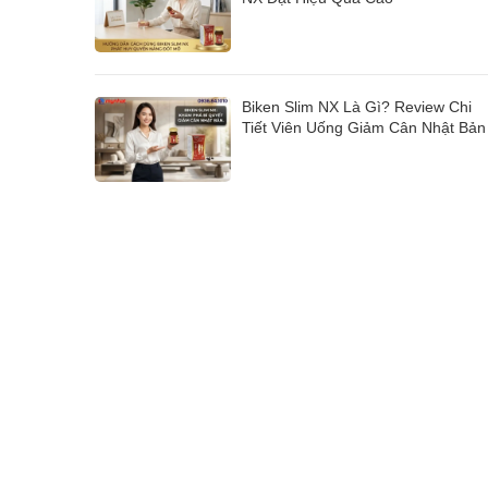
Biken Slim NX Là Gì? Review Chi
Tiết Viên Uống Giảm Cân Nhật Bản