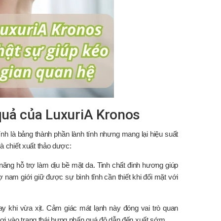
 quả của LuxuriA Kronos
h là bảng thành phần lành tính nhưng mang lại hiệu suất
và chiết xuất thảo dược:
năng hỗ trợ làm dịu bề mặt da. Tinh chất đinh hương giúp
 nam giới giữ được sự bình tĩnh cần thiết khi đối mặt với
y khi vừa xịt. Cảm giác mát lạnh này đóng vai trò quan
 rơi vào trạng thái hưng phấn quá độ dẫn đến xuất sớm.