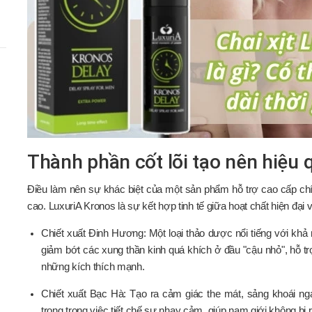
Thành phần cốt lõi tạo nên hiệu
Điều làm nên sự khác biệt của một sản phẩm hỗ trợ cao cấp chín
cao. LuxuriA Kronos là sự kết hợp tinh tế giữa hoạt chất hiện đại 
Chiết xuất Đinh Hương: Một loại thảo dược nổi tiếng với khả 
giảm bớt các xung thần kinh quá khích ở đầu "cậu nhỏ", hỗ trợ
những kích thích mạnh.
Chiết xuất Bạc Hà: Tạo ra cảm giác the mát, sảng khoái nga
trọng trong việc tiết chế sự nhạy cảm, giúp nam giới không bị