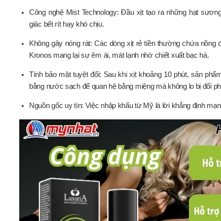
Công nghệ Mist Technology: Đầu xịt tạo ra những hạt sươn
giác bết rít hay khó chịu.
Không gây nóng rát: Các dòng xịt rẻ tiền thường chứa nồng 
Kronos mang lại sự êm ái, mát lạnh nhờ chiết xuất bạc hà.
Tính bảo mật tuyệt đối: Sau khi xịt khoảng 10 phút, sản phẩ
bằng nước sạch để quan hệ bằng miệng mà không lo bị đối ph
Nguồn gốc uy tín: Việc nhập khẩu từ Mỹ là lời khẳng định mạ