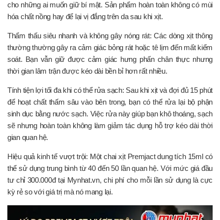
cho những ai muốn giữ bí mật. Sản phẩm hoàn toàn không có mùi
hóa chất nồng hay để lại vị đắng trên da sau khi xịt.
Thẩm thấu siêu nhanh và không gây nóng rát: Các dòng xịt thông
thường thường gây ra cảm giác bỏng rát hoặc tê lịm đến mất kiểm
soát. Bạn vẫn giữ được cảm giác hưng phấn chân thực nhưng
thời gian lâm trận được kéo dài bền bỉ hơn rất nhiều.
Tính tiện lợi tối đa khi có thể rửa sạch: Sau khi xịt và đợi đủ 15 phút
để hoạt chất thấm sâu vào bên trong, bạn có thể rửa lại bộ phận
sinh dục bằng nước sạch. Việc rửa này giúp bạn khô thoáng, sạch
sẽ nhưng hoàn toàn không làm giảm tác dụng hỗ trợ kéo dài thời
gian quan hệ.
Hiệu quả kinh tế vượt trội: Một chai xịt Premjact dung tích 15ml có
thể sử dụng trung bình từ 40 đến 50 lần quan hệ. Với mức giá đầu
tư chỉ 300.000đ tại Mynhat.vn, chi phí cho mỗi lần sử dụng là cực
kỳ rẻ so với giá trị mà nó mang lại.