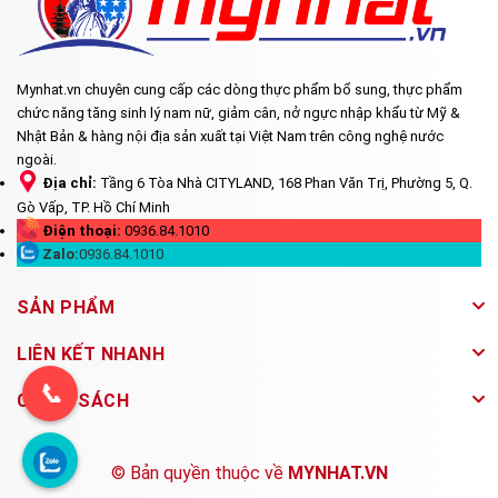
Mynhat.vn chuyên cung cấp các dòng thực phẩm bổ sung, thực phẩm
chức năng tăng sinh lý nam nữ, giảm cân, nở ngực nhập khẩu từ Mỹ &
Nhật Bản & hàng nội địa sản xuất tại Việt Nam trên công nghệ nước
ngoài.
Địa chỉ:
Tầng 6 Tòa Nhà CITYLAND, 168 Phan Văn Trị, Phường 5, Q.
Gò Vấp, TP. Hồ Chí Minh
Điện thoại:
0936.84.1010
Zalo:
0936.84.1010
SẢN PHẨM
LIÊN KẾT NHANH
📞
CHÍNH SÁCH
© Bản quyền thuộc về
MYNHAT.VN