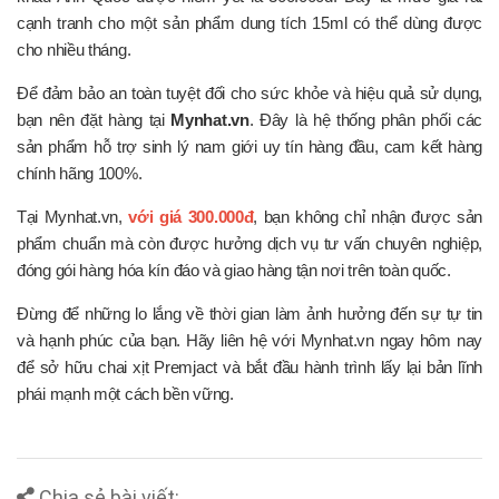
cạnh tranh cho một sản phẩm dung tích 15ml có thể dùng được
cho nhiều tháng.
Để đảm bảo an toàn tuyệt đối cho sức khỏe và hiệu quả sử dụng,
bạn nên đặt hàng tại
Mynhat.vn
. Đây là hệ thống phân phối các
sản phẩm hỗ trợ sinh lý nam giới uy tín hàng đầu, cam kết hàng
chính hãng 100%.
Tại Mynhat.vn,
với giá 300.000đ
, bạn không chỉ nhận được sản
phẩm chuẩn mà còn được hưởng dịch vụ tư vấn chuyên nghiệp,
đóng gói hàng hóa kín đáo và giao hàng tận nơi trên toàn quốc.
Đừng để những lo lắng về thời gian làm ảnh hưởng đến sự tự tin
và hạnh phúc của bạn. Hãy liên hệ với Mynhat.vn ngay hôm nay
để sở hữu chai xịt Premjact và bắt đầu hành trình lấy lại bản lĩnh
phái mạnh một cách bền vững.
Chia sẻ bài viết: