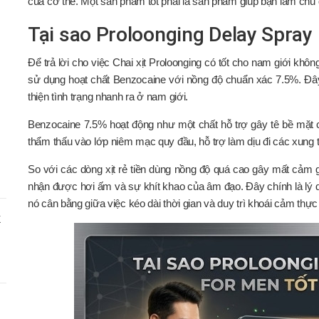
của cơ thể. Một sản phẩm tốt phải là sản phẩm giúp bạn làm ch
Tại sao Proloonging Delay Spray 
Để trả lời cho việc Chai xịt Proloonging có tốt cho nam giới kh
sử dụng hoạt chất Benzocaine với nồng độ chuẩn xác 7.5%. Đây 
thiện tình trạng nhanh ra ở nam giới.
Benzocaine 7.5% hoạt động như một chất hỗ trợ gây tê bề mặt c
thẩm thấu vào lớp niêm mạc quy đầu, hỗ trợ làm dịu đi các xung
So với các dòng xịt rẻ tiền dùng nồng độ quá cao gây mất cảm 
nhận được hơi ấm và sự khít khao của âm đạo. Đây chính là lý d
nó cân bằng giữa việc kéo dài thời gian và duy trì khoái cảm thực 
X