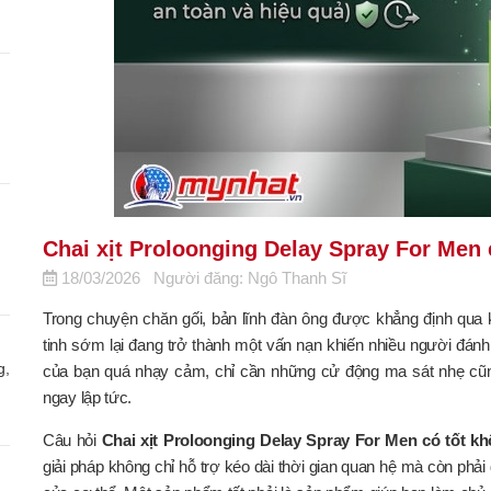
Chai xịt Proloonging Delay Spray For Men
18/03/2026
Người đăng: Ngô Thanh Sĩ
Trong chuyện chăn gối, bản lĩnh đàn ông được khẳng định qua k
tinh sớm lại đang trở thành một vấn nạn khiến nhiều người đánh
g,
của bạn quá nhạy cảm, chỉ cần những cử động ma sát nhẹ cũng đ
ngay lập tức.
Câu hỏi
Chai xịt Proloonging Delay Spray For Men có tốt k
giải pháp không chỉ hỗ trợ kéo dài thời gian quan hệ mà còn phả