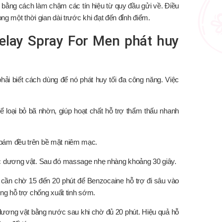
 bằng cách làm chậm các tín hiệu từ quy đầu gửi về. Điều
ng một thời gian dài trước khi đạt đến đỉnh điểm.
elay Spray For Men phát huy
hải biết cách dùng để nó phát huy tối đa công năng. Việc
ể loại bỏ bã nhờn, giúp hoạt chất hỗ trợ thẩm thấu nhanh
 bám đều trên bề mặt niêm mạc.
ấc dương vật. Sau đó massage nhẹ nhàng khoảng 30 giây.
n cần chờ 15 đến 20 phút để Benzocaine hỗ trợ đi sâu vào
ụng hỗ trợ chống xuất tinh sớm.
 dương vật bằng nước sau khi chờ đủ 20 phút. Hiệu quả hỗ