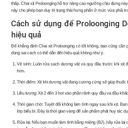
thấp. Chai xịt Proloonging hỗ trợ nâng cao ngưỡng chịu đựng này
này cho phép bạn duy trì trạng thái hưng phấn ở mức vừa phải tro
Cách sử dụng để Proloonging D
hiệu quả
Để khẳng định Chai xịt Proloonging có tốt không, bạn cũng cần p
dùng sai cách có thể dẫn đến hiệu quả không như ý.
Vệ sinh: Luôn rửa sạch dương vật và quy đầu trước khi xịt đ
hơn.
Thời điểm: Xịt khi dương vật đang cương cứng sẽ giúp thuốc
Liều lượng: Xịt 2 đến 3 hơi vào phần rãnh quy đầu và đầu kh
Thời gian chờ: Tuyệt đối không làm tình ngay sau khi xịt. Bạ
lớp biểu bì. Đây là thời gian vàng để sản phẩm phát huy tác d
Rửa lại: Nếu bạn muốn làm tình bằng miệng (BJ), hãy rửa lại