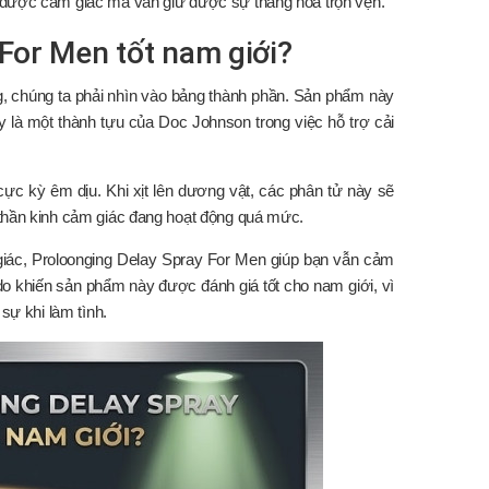
ủ được cảm giác mà vẫn giữ được sự thăng hoa trọn vẹn.
For Men tốt nam giới?
ông, chúng ta phải nhìn vào bảng thành phần. Sản phẩm này
là một thành tựu của Doc Johnson trong việc hỗ trợ cải
ực kỳ êm dịu. Khi xịt lên dương vật, các phân tử này sẽ
 thần kinh cảm giác đang hoạt động quá mức.
giác, Proloonging Delay Spray For Men giúp bạn vẫn cảm
o khiến sản phẩm này được đánh giá tốt cho nam giới, vì
sự khi làm tình.