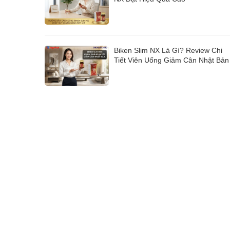
Biken Slim NX Là Gì? Review Chi
Tiết Viên Uống Giảm Cân Nhật Bản