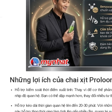
Những lợi ích của chai xịt Prolo
Hỗ trợ kiểm soát thời điểm xuất tinh: Thay vì để cơ thể phản
nhịp độ quan hệ. Bạn có thể dập mạnh hơn, thay đổi nhiều tư t
Hỗ trợ kéo dài thời gian quan hệ lên đến 20-30 phút: Với nhữn
này hỗ trợ tăng thời gian làm tình lên gấp nhiều lần, mang lại 