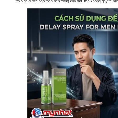
trợ vẫn được bảo toàn bên trong quy đầu mà không gây tê miệ