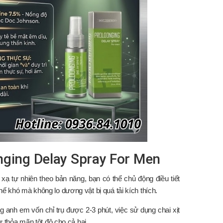
onging Delay Spray For Men
 xạ tự nhiên theo bản năng, bạn có thể chủ động điều tiết
hế khó mà không lo dương vật bị quá tải kích thích.
g anh em vốn chỉ trụ được 2-3 phút, việc sử dụng chai xịt
sự thỏa mãn tột độ cho cả hai.