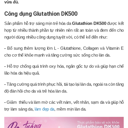
vừa đủ.
Công dụng Glutathion DK500
Sản phẩm hỗ trợ sáng mịn trẻ hóa da
Glutathion DK500
được kết
hợp từ nhiều thành phần tự nhiên nên rất an toàn và đem đến cho
người dùng nhiều công dụng tuyệt vời, có thể kể đến như:
-
Bổ sung thêm lượng lớn L - Glutathione, Collagen và Vitamin E
cho cơ thể khỏe mạnh và tăng cường sức sống cho làn da.
-
Hỗ trợ chống quá trình oxy hóa, ngăn gốc tự do và giúp hạn chế
lão hóa da hiệu quả.
-
Tăng cường quá trình phục hồi, tái tạo lại làn da, ngoài ra còn tăng
độ đàn hồi cho da và trẻ hóa làn da.
-
Giảm thiểu và làm mờ các vết nám, vết nhăn, sạm da và giúp hỗ
trợ làm sáng da,
làm đẹp da
, mềm mịn làn da.