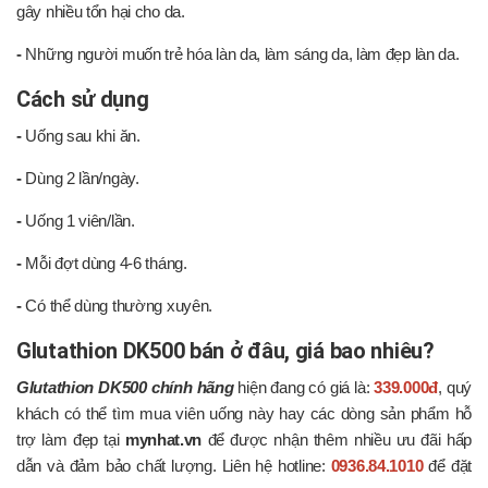
gây nhiều tổn hại cho da.
-
Những người muốn trẻ hóa làn da, làm sáng da, làm đẹp làn da.
Cách sử dụng
-
Uống sau khi ăn.
-
Dùng 2 lần/ngày.
-
Uống 1 viên/lần.
-
Mỗi đợt dùng 4-6 tháng.
-
Có thể dùng thường xuyên.
Glutathion DK500 bán ở đâu, giá bao nhiêu?
Glutathion DK500 chính hãng
hiện đang có giá là:
339.000đ
, quý
khách có thể tìm mua viên uống này hay các dòng sản phẩm hỗ
trợ làm đẹp tại
mynhat.vn
để được nhận thêm nhiều ưu đãi hấp
dẫn và đảm bảo chất lượng. Liên hệ hotline:
0936.84.1010
để đặt