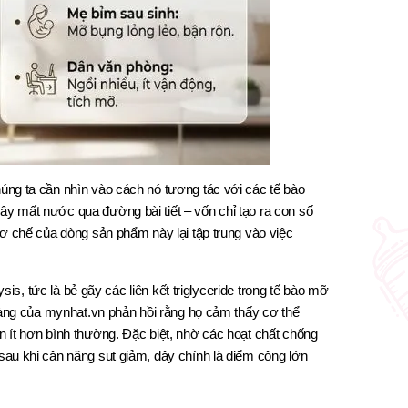
úng ta cần nhìn vào cách nó tương tác với các tế bào
y mất nước qua đường bài tiết – vốn chỉ tạo ra con số
cơ chế của dòng sản phẩm này lại tập trung vào việc
sis, tức là bẻ gãy các liên kết triglyceride trong tế bào mỡ
 hàng của mynhat.vn phản hồi rằng họ cảm thấy cơ thể
 ít hơn bình thường. Đặc biệt, nhờ các hoạt chất chống
au khi cân nặng sụt giảm, đây chính là điểm cộng lớn