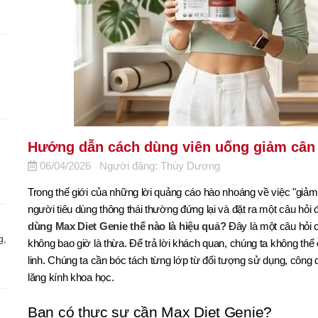
Hướng dẫn cách dùng viên uống giảm cân 
06/04/2026
Người đăng: Thùy Dương
Trong thế giới của những lời quảng cáo hào nhoáng về việc "giả
người tiêu dùng thông thái thường đứng lại và đặt ra một câu hỏi
dùng Max Diet Genie thế nào là hiệu quả?
Đây là một câu hỏi c
g,
không bao giờ là thừa. Để trả lời khách quan, chúng ta không th
linh. Chúng ta cần bóc tách từng lớp từ đối tượng sử dụng, công d
lăng kính khoa học.
Bạn có thực sự cần Max Diet Genie?