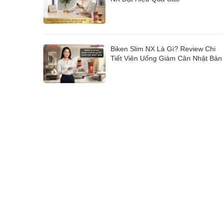
Biken Slim NX Là Gì? Review Chi
Tiết Viên Uống Giảm Cân Nhật Bản