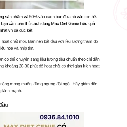
ượng sản phẩm và 50% vào cách bạn đưa nó vào cơ thể.
bạn cần tuân thủ cách dùng Max Diet Genie hiệu quả
nhat.vn đã đúc kết:
c hoạt chất mới. Bạn nên bắt đầu với liều lượng thăm dò
iêu hóa và nhịp tim.
ạn có thể chuyển sang liều lượng tiêu chuẩn theo chỉ dẫn
g khoảng 20-30 phút để hoạt chất có thời gian kích hoạt
cân nặng mong muốn, đừng ngưng đột ngột. Hãy giảm dần
ng lành mạnh.
 đầu