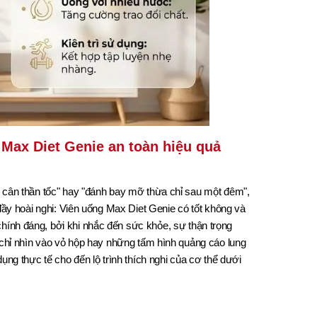
Max Diet Genie an toàn hiệu quả
m cân thần tốc" hay "đánh bay mỡ thừa chỉ sau một đêm",
 đầy hoài nghi: Viên uống Max Diet Genie có tốt không và
hính đáng, bởi khi nhắc đến sức khỏe, sự thận trọng
ể chỉ nhìn vào vỏ hộp hay những tấm hình quảng cáo lung
ụng thực tế cho đến lộ trình thích nghi của cơ thể dưới