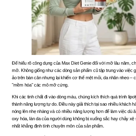
Để hiểu rõ công dụng của Max Diet Genie đối với mỡ lâu năm, ch
mỡ. Không giống như các dòng sản phẩm cũ tập trung vào việc gâ
ảo trên bàn cân nhưng lại khiến cơ thể mệt mỏi, da nhăn nheo – 
"mềm hóa" các mô mỡ cứng.
Khi các tinh chất đi vào dòng máu, chúng kích thích quá trình lipoly
thành năng lượng tự do. Điều này giải thích tại sao nhiều khách
nóng lên nhẹ nhàng và có nhiều năng lượng hơn để làm việc dù ăn
oxy hóa, làn da của người dùng không bị xuống sắc hay chảy xệ s
nhất khẳng định tính chuyên môn của sản phẩm.