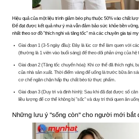
Hiệu quả của một liệu trình giảm béo phụ thuộc 50% vào chất l
Để đạt được kết quả như ý mà vẫn đảm bảo sức khỏe bền vững, 
nhất theo sơ đồ "thích nghi và tăng tốc" mà các chuyên gia tại my
Giai đoạn 1 (3-5 ngày đầu): Đây là lúc cơ thể làm quen với cá
(thường là 1 viên vào buổi sáng) để theo dõi phản ứng của hệ t
Giai đoạn 2 (Tăng tốc chuyển hóa): Khi cơ thể đã thích nghi, b
của nhà sản xuất. Thời điểm vàng để uống là trước bữa ăn sán
cơ chế ngăn chặn hấp thụ chất béo từ thực phẩm.
Giai đoạn 3 (Duy trì và định hình): Sau khi đã đạt được số 
liều lượng để cơ thể không bị "sốc" và duy trì thói quen ăn uố
Những lưu ý "sống còn" cho người mới bắt