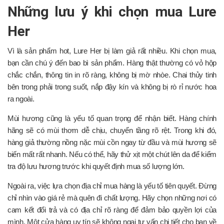
Những lưu ý khi chọn mua Lure
Her
Vì là sản phẩm hot, Lure Her bị làm giả rất nhiều. Khi chọn mua,
bạn cần chú ý đến bao bì sản phẩm. Hàng thật thường có vỏ hộp
chắc chắn, thông tin in rõ ràng, không bị mờ nhòe. Chai thủy tinh
bên trong phải trong suốt, nắp đậy kín và không bị rò rỉ nước hoa
ra ngoài.
Mùi hương cũng là yếu tố quan trọng để nhận biết. Hàng chính
hãng sẽ có mùi thơm dễ chịu, chuyển tầng rõ rệt. Trong khi đó,
hàng giả thường nồng nặc mùi cồn ngay từ đầu và mùi hương sẽ
biến mất rất nhanh. Nếu có thể, hãy thử xịt một chút lên da để kiểm
tra độ lưu hương trước khi quyết định mua số lượng lớn.
Ngoài ra, việc lựa chọn địa chỉ mua hàng là yếu tố tiên quyết. Đừng
chỉ nhìn vào giá rẻ mà quên đi chất lượng. Hãy chọn những nơi có
cam kết đổi trả và có địa chỉ rõ ràng để đảm bảo quyền lợi của
mình. Một cửa hàng uy tín sẽ không ngại tư vấn chi tiết cho bạn về