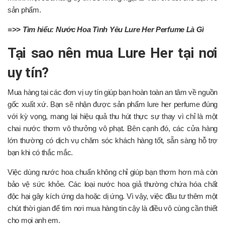
sản phẩm.
=>> Tìm hiểu:
Nước Hoa Tình Yêu Lure Her Perfume Là Gì
Tại sao nên mua Lure Her tại nơi
uy tín?
Mua hàng tại các đơn vị uy tín giúp bạn hoàn toàn an tâm về nguồn
gốc xuất xứ. Bạn sẽ nhận được sản phẩm lure her perfume đúng
với kỳ vọng, mang lại hiệu quả thu hút thực sự thay vì chỉ là một
chai nước thơm vô thưởng vô phạt. Bên cạnh đó, các cửa hàng
lớn thường có dịch vụ chăm sóc khách hàng tốt, sẵn sàng hỗ trợ
bạn khi có thắc mắc.
Việc dùng nước hoa chuẩn không chỉ giúp bạn thơm hơn mà còn
bảo vệ sức khỏe. Các loại nước hoa giả thường chứa hóa chất
độc hại gây kích ứng da hoặc dị ứng. Vì vậy, việc đầu tư thêm một
chút thời gian để tìm nơi mua hàng tin cậy là điều vô cùng cần thiết
cho mọi anh em.