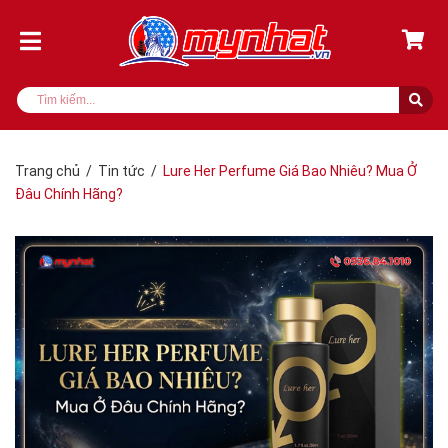
Trang chủ
/
Tin tức
/
Lure Her Perfume Giá Bao Nhiêu? Mua Ở
Đâu Chính Hãng?