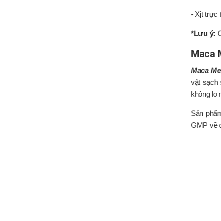
-
Xịt trực
*Lưu ý:
C
Maca M
Maca Men
vật sạch 
không lo 
Sản phẩm
GMP về độ