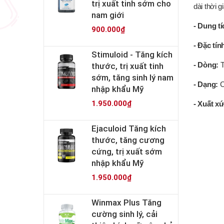
trị xuất tinh sớm cho
dài thời 
nam giới
- Dung tí
900.000₫
- Đặc tín
Stimuloid - Tăng kích
thước, trị xuất tinh
- Dòng:
T
sớm, tăng sinh lý nam
- Dạng:
Ch
nhập khẩu Mỹ
1.950.000₫
- Xuất xứ
Ejaculoid Tăng kích
thước, tăng cương
cứng, trị xuất sớm
nhập khẩu Mỹ
1.950.000₫
Winmax Plus Tăng
cường sinh lý, cải