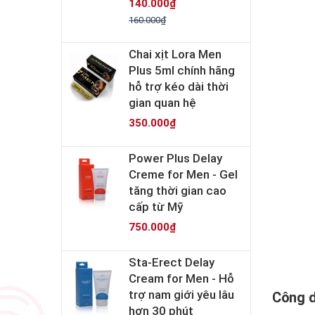
140.000₫
160.000₫
Chai xịt Lora Men
Plus 5ml chính hãng
hỗ trợ kéo dài thời
gian quan hệ
350.000₫
Power Plus Delay
Creme for Men - Gel
tăng thời gian cao
cấp từ Mỹ
750.000₫
Sta-Erect Delay
Cream for Men - Hỗ
trợ nam giới yêu lâu
Công d
hơn 30 phút