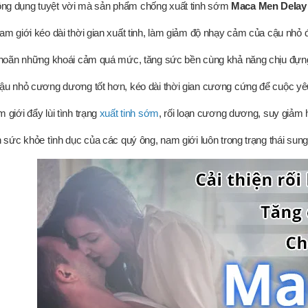
ng dụng tuyệt vời mà sản phẩm chống xuất tinh sớm
Maca Men Delay
am giới kéo dài thời gian xuất tinh, làm giảm độ nhạy cảm của cậu nhỏ
ì hoãn những khoái cảm quá mức, tăng sức bền cùng khả năng chịu đựng
cậu nhỏ cương dương tốt hơn, kéo dài thời gian cương cứng để cuộc yê
 giới đẩy lùi tình trạng
xuất tinh sớm
, rối loạn cương dương, suy giảm
n sức khỏe tình dục của các quý ông, nam giới luôn trong trạng thái s