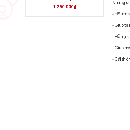
Những cô
1.250.000₫
-
Hỗ trợ n
-
Giúp tr
-
Hỗ trợ 
-
Giúp nam
-
Cải thiệ