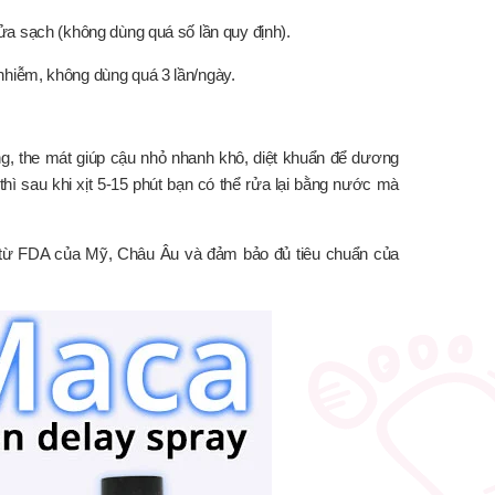
ể rửa sạch (không dùng quá số lần quy định).
nhiễm, không dùng quá 3 lần/ngày.
, the mát giúp cậu nhỏ nhanh khô, diệt khuẩn để dương
hì sau khi xịt 5-15 phút bạn có thể rửa lại bằng nước mà
 từ FDA của Mỹ, Châu Âu và đảm bảo đủ tiêu chuẩn của