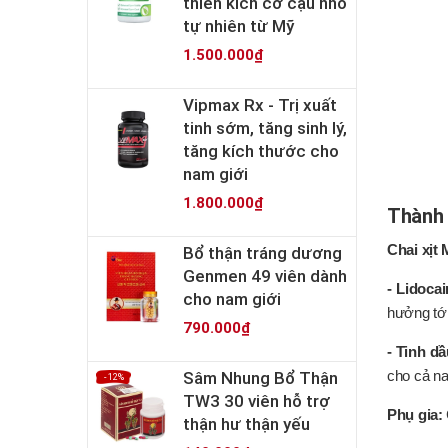
thiên kích cỡ cậu nhỏ
tự nhiên từ Mỹ
1.500.000₫
Vipmax Rx - Trị xuất
tinh sớm, tăng sinh lý,
tăng kích thước cho
nam giới
1.800.000₫
Thành
Chai xịt
Bổ thận tráng dương
Genmen 49 viên dành
- Lidoca
cho nam giới
hưởng tới
790.000₫
- Tinh dầ
Sâm Nhung Bổ Thận
cho cả na
- 12%
TW3 30 viên hỗ trợ
Phụ gia:
thận hư thận yếu