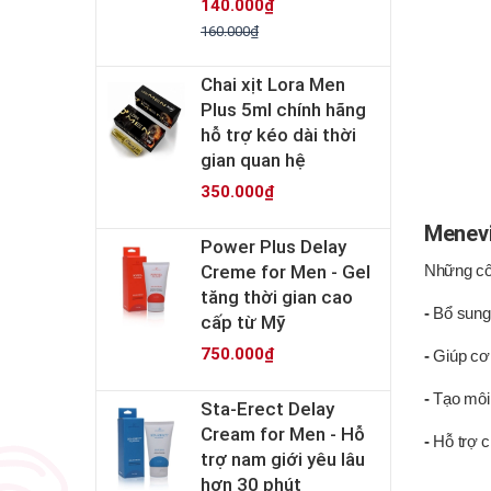
140.000₫
160.000₫
Chai xịt Lora Men
Plus 5ml chính hãng
hỗ trợ kéo dài thời
gian quan hệ
350.000₫
Menevi
Power Plus Delay
Creme for Men - Gel
Những côn
tăng thời gian cao
-
Bổ sung 
cấp từ Mỹ
750.000₫
-
Giúp cơ 
-
Tạo môi 
Sta-Erect Delay
Cream for Men - Hỗ
-
Hỗ trợ c
trợ nam giới yêu lâu
hơn 30 phút