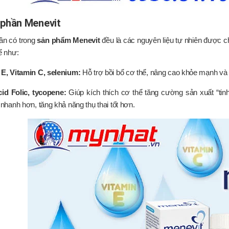
phần Menevit
ần có trong
sản phẩm Menevit
đều là các nguyên liệu tự nhiên được ch
ể như:
 E, Vitamin C, selenium:
Hỗ trợ bồi bổ cơ thể, nâng cao khỏe mạnh và 
cid Folic, tycopene:
Giúp kích thích cơ thể tăng cường sản xuất “tinh 
i nhanh hơn, tăng khả năng thụ thai tốt hơn.