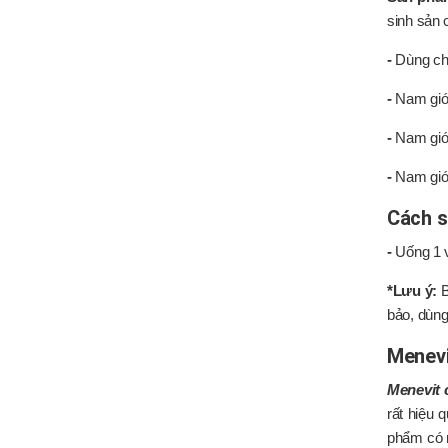
sinh sản 
-
Dùng cho
-
Nam giới
-
Nam giới
-
Nam giới
Cách s
-
Uống 1 
*Lưu ý:
B
bảo, dùng
Menevi
Menevit 
rất hiệu 
phẩm có n