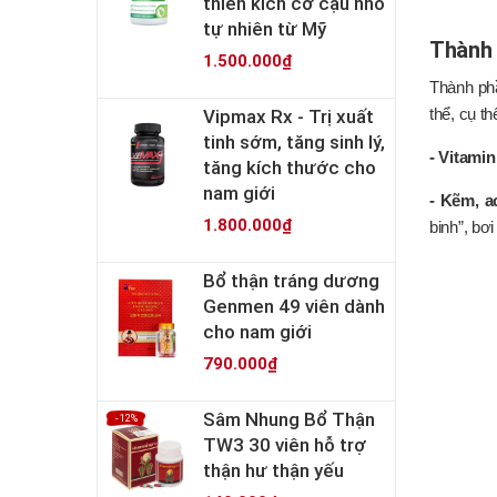
thiên kích cỡ cậu nhỏ
tự nhiên từ Mỹ
Thành 
1.500.000₫
Thành ph
Vipmax Rx - Trị xuất
thể, cụ th
tinh sớm, tăng sinh lý,
- Vitamin
tăng kích thước cho
nam giới
- Kẽm, a
1.800.000₫
binh”, bơ
Bổ thận tráng dương
Genmen 49 viên dành
cho nam giới
790.000₫
Sâm Nhung Bổ Thận
- 12%
TW3 30 viên hỗ trợ
thận hư thận yếu