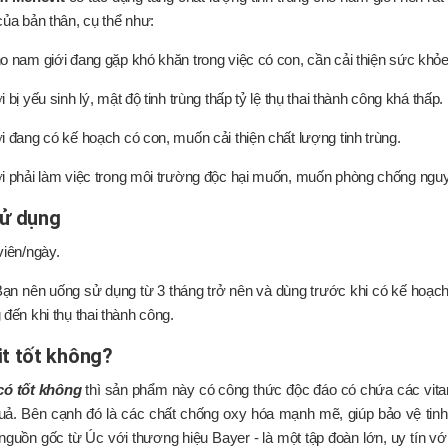
của bản thân, cụ thể như:
 nam giới đang gặp khó khăn trong việc có con, cần cải thiện sức khỏe 
 bị yếu sinh lý, mật độ tinh trùng thấp tỷ lệ thụ thai thành công khá thấp.
 đang có kế hoạch có con, muốn cải thiện chất lượng tinh trùng.
 phải làm việc trong môi trường độc hại muốn, muốn phòng chống nguy c
ử dụng
viên/ngày.
ạn nên uống sử dụng từ 3 tháng trở nên và dùng trước khi có kế hoạch t
 đến khi thụ thai thành công.
t tốt không?
có tốt không
thì sản phẩm này có công thức độc đáo có chứa các vitami
quả. Bên cạnh đó là các chất chống oxy hóa mạnh mẽ, giúp bảo vệ tinh
guồn gốc từ Úc với thương hiệu Bayer - là một tập đoàn lớn, uy tín v