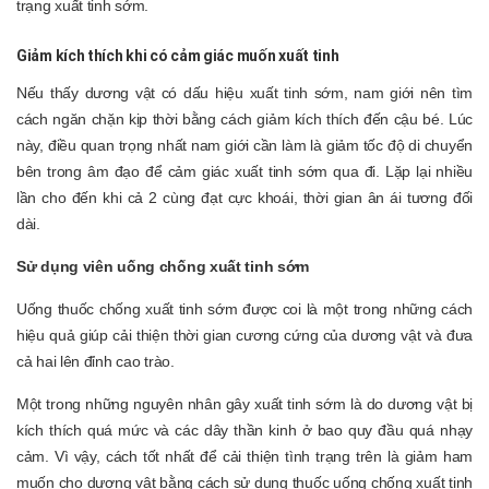
trạng xuất tinh sớm.
Giảm kích thích khi có cảm giác muốn xuất tinh
Nếu thấy dương vật có dấu hiệu xuất tinh sớm, nam giới nên tìm
cách ngăn chặn kịp thời bằng cách giảm kích thích đến cậu bé. Lúc
này, điều quan trọng nhất nam giới cần làm là giảm tốc độ di chuyển
bên trong âm đạo để cảm giác xuất tinh sớm qua đi. Lặp lại nhiều
lần cho đến khi cả 2 cùng đạt cực khoái, thời gian ân ái tương đối
dài.
Sử dụng viên uống chống xuất tinh sớm
Uống thuốc chống xuất tinh sớm được coi là một trong những cách
hiệu quả giúp cải thiện thời gian cương cứng của dương vật và đưa
cả hai lên đỉnh cao trào.
Một trong những nguyên nhân gây xuất tinh sớm là do dương vật bị
kích thích quá mức và các dây thần kinh ở bao quy đầu quá nhạy
cảm. Vì vậy, cách tốt nhất để cải thiện tình trạng trên là giảm ham
muốn cho dương vật bằng cách sử dụng thuốc uống chống xuất tinh