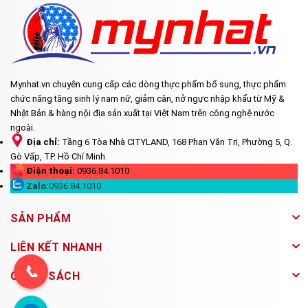
Mynhat.vn chuyên cung cấp các dòng thực phẩm bổ sung, thực phẩm
chức năng tăng sinh lý nam nữ, giảm cân, nở ngực nhập khẩu từ Mỹ &
Nhật Bản & hàng nội địa sản xuất tại Việt Nam trên công nghệ nước
ngoài.
Địa chỉ:
Tầng 6 Tòa Nhà CITYLAND, 168 Phan Văn Trị, Phường 5, Q.
Gò Vấp, TP. Hồ Chí Minh
Điện thoại:
0936.84.1010
Zalo:
0936.84.1010
SẢN PHẨM
LIÊN KẾT NHANH
📞
CHÍNH SÁCH