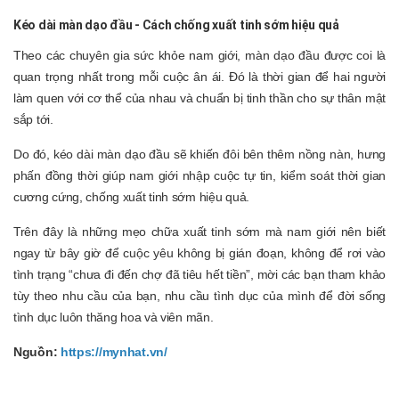
Kéo dài màn dạo đầu - Cách chống xuất tinh sớm hiệu quả
Theo các chuyên gia sức khỏe nam giới, màn dạo đầu được coi là
quan trọng nhất trong mỗi cuộc ân ái. Đó là thời gian để hai người
làm quen với cơ thể của nhau và chuẩn bị tinh thần cho sự thân mật
sắp tới.
Do đó, kéo dài màn dạo đầu sẽ khiến đôi bên thêm nồng nàn, hưng
phấn đồng thời giúp nam giới nhập cuộc tự tin, kiểm soát thời gian
cương cứng, chống xuất tinh sớm hiệu quả.
Trên đây là những mẹo chữa xuất tinh sớm mà nam giới nên biết
ngay từ bây giờ để cuộc yêu không bị gián đoạn, không để rơi vào
tình trạng “chưa đi đến chợ đã tiêu hết tiền”, mời các bạn tham khảo
tùy theo nhu cầu của bạn, nhu cầu tình dục của mình để đời sống
tình dục luôn thăng hoa và viên mãn.
Nguồn:
https://mynhat.vn/