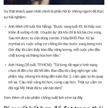
Sự thật khách quan nhất chính là phản hồi từ những người đã thực
sự trải nghiệm:
Anh Minh (45 tuổi, Đà Nẵng): "Bước sang tuổi 45, tôi thấy sức
khỏe đi xuống rõ rệt, 'chuyện ấy' đôi khi chỉ là trả bài cho xong.
Sau khi được tư vấn dùng combo 3 hộp BHD Plus X2 tại
mynhat.vn, cuộc sống vợ chồng tôi như bước sang trang mới.
Giờ đây tôi cảm thấy tràn đầy năng lượng, mỗi cuộc yêu đều
chất lượng và thăng hoa hơn hẳn."
Anh Hùng (35 tuổi, TP.HCM): "Tôi từng rất ngại vì tình trạng
chưa đi đến chợ đã hết tiền. Ban đầu tôi cũng nghi ngờ sản
phẩm này, nhưng khi dùng đến tuần thứ 2, cảm giác tự tin quay
trở lại. 'Cậu nhỏ' vâng lời hơn, cứng cáp hơn. Thật sự cảm ơn
đội ngũ Mỹ Nhật đã tư vấn tận tâm!"
Xem thêm về sản phẩm
chống xuất tinh sớm tại đây