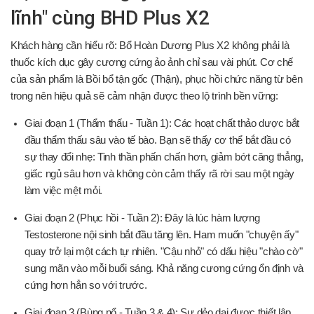
lĩnh" cùng BHD Plus X2
Khách hàng cần hiểu rõ: Bổ Hoàn Dương Plus X2 không phải là
thuốc kích dục gây cương cứng ảo ảnh chỉ sau vài phút. Cơ chế
của sản phẩm là Bồi bổ tận gốc (Thận), phục hồi chức năng từ bên
trong nên hiệu quả sẽ cảm nhận được theo lộ trình bền vững:
Giai đoạn 1 (Thẩm thấu - Tuần 1): Các hoạt chất thảo dược bắt
đầu thẩm thấu sâu vào tế bào. Bạn sẽ thấy cơ thể bắt đầu có
sự thay đổi nhẹ: Tinh thần phấn chấn hơn, giảm bớt căng thẳng,
giấc ngủ sâu hơn và không còn cảm thấy rã rời sau một ngày
làm việc mệt mỏi.
Giai đoạn 2 (Phục hồi - Tuần 2): Đây là lúc hàm lượng
Testosterone nội sinh bắt đầu tăng lên. Ham muốn "chuyện ấy"
quay trở lại một cách tự nhiên. "Cậu nhỏ" có dấu hiệu "chào cờ"
sung mãn vào mỗi buổi sáng. Khả năng cương cứng ổn định và
cứng hơn hẳn so với trước.
Giai đoạn 3 (Bùng nổ - Tuần 3 & 4): Sự dẻo dai được thiết lập