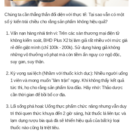
Chúng ta cần thẳng thắn đối diện với thực tế: Tại sao vẫn có một
số ý kiến trái chiều cho rằng sản phẩm không hiệu quả?
Vấn nạn hàng nhái tinh vi: Trên các sàn thương mại điện tử
không kiểm soát, BHD Plus X2 bị làm giả rất nhiều với mức giá
rẻ đến giật mình (chỉ 100k - 200k). Sử dụng hàng giả không
những vô thưởng vô phạt mà còn tiềm ẩn nguy cơ ngộ độc,
suy gan, suy thận.
Kỳ vọng sai lệch (Nhầm với thuốc kích dục): Nhiều người uống
1 viên và mong muốn "lâm trận" ngay. Khi không thấy kết quả
tức thì, họ cho rằng sản phẩm lừa đảo. Hãy nhớ: Thảo dược
cần thời gian để bồi bổ cơ địa.
Lối sống phá hoại: Uống thực phẩm chức năng nhưng vẫn duy
trì thói quen thức khuya đến 2 giờ sáng, hút thuốc lá liên tục và
lạm dụng rượu bia quá đà sẽ khiến hiệu quả của bất kỳ loại
thuốc nào cũng bị triệt tiêu.