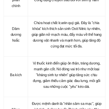
chính
Chứa hoạt chất Icariin quý giá. Đây là "chìa
Dâm
khóa" kích thích sản sinh Oxit Nitric tự nhiên,
dương
giúp giãn nở mạch máu, đẩy máu về thể hang
hoắc
dương vật nhanh và mạnh hơn, giúp tăng độ
cứng đạt mức tối đa.
Vị thuốc kinh điển giúp ôn thận, tráng dương,
mạnh gân cốt. Nó đóng vai trò như một loại
Ba kích
"kháng sinh tự nhiên" giúp tăng sức chịu
đựng, giảm thiểu cảm giác đau lưng, mỏi gối
sau những cuộc "yêu" kéo dài.
Được mệnh danh là "nhân sâm sa mạc", giúp