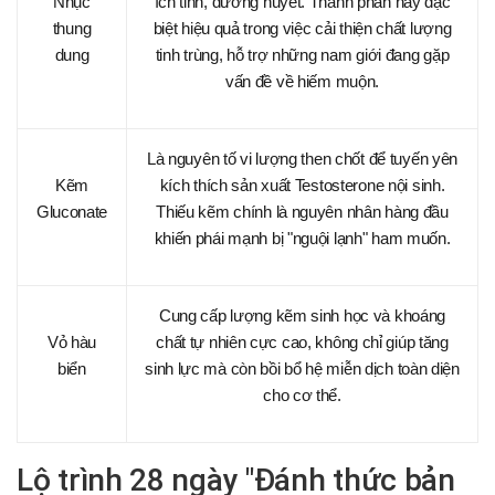
Nhục
ích tinh, dưỡng huyết. Thành phần này đặc
thung
biệt hiệu quả trong việc cải thiện chất lượng
dung
tinh trùng, hỗ trợ những nam giới đang gặp
vấn đề về hiếm muộn.
Là nguyên tố vi lượng then chốt để tuyến yên
Kẽm
kích thích sản xuất Testosterone nội sinh.
Gluconate
Thiếu kẽm chính là nguyên nhân hàng đầu
khiến phái mạnh bị "nguội lạnh" ham muốn.
Cung cấp lượng kẽm sinh học và khoáng
Vỏ hàu
chất tự nhiên cực cao, không chỉ giúp tăng
biển
sinh lực mà còn bồi bổ hệ miễn dịch toàn diện
cho cơ thể.
Lộ trình 28 ngày "Đánh thức bản