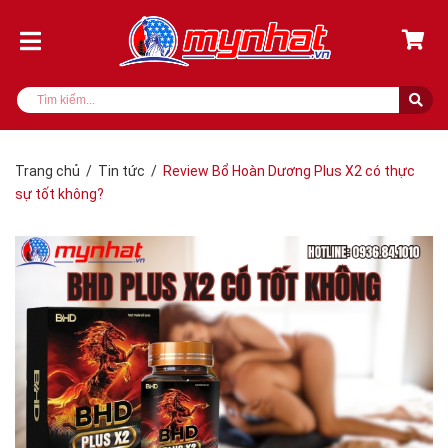
Trang chủ
/
Tin tức
/
Review Bổ Hoàn Dương Plus X2 có thực
sự tốt không?