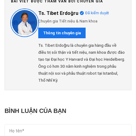
BÀI VIẾT ĐƯỢC THAM VẤN BỞI CHUYÊN GIA
Ts. Tibet Erdoğru
Đã kiểm duyệt
Chuyên gia Tiết niệu & Nam khoa
Thông tin chuyên gia
Ts. Tibet Erdoğru là chuyên gia hàng đầu về
điều trị sỏi thận và tiết niệu, nam khoa được đào
tạo tại Đại học Y Harvard và Đại học Heidelberg.
Ông có hơn 30 năm kinh nghiệm trong phẫu
thuật nội soi và phẫu thuật robot tại Istanbul,
Thổ Nhĩ Kỳ.
BÌNH LUẬN CỦA BẠN