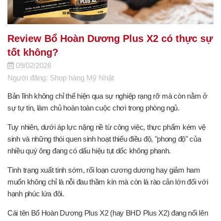
Review Bổ Hoàn Dương Plus X2 có thực sự
tốt không?
09/02/2026
Người đăng: Shop hàng Mỹ Nhật
Bản lĩnh không chỉ thể hiện qua sự nghiệp rạng rỡ mà còn nằm ở
sự tự tin, làm chủ hoàn toàn cuộc chơi trong phòng ngủ.
Tuy nhiên, dưới áp lực nặng nề từ công việc, thực phẩm kém vệ
sinh và những thói quen sinh hoạt thiếu điều độ, "phong độ" của
nhiều quý ông đang có dấu hiệu tụt dốc không phanh.
Tình trạng xuất tinh sớm, rối loạn cương dương hay giảm ham
muốn không chỉ là nỗi đau thầm kín mà còn là rào cản lớn đối với
hạnh phúc lứa đôi.
Cái tên Bổ Hoàn Dương Plus X2 (hay BHD Plus X2) đang nổi lên