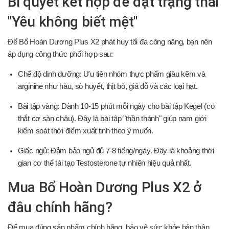
Bí quyết kết hợp để đạt trạng thái
"Yêu không biết mệt"
Để Bổ Hoàn Dương Plus X2 phát huy tối đa công năng, bạn nên
áp dụng công thức phối hợp sau:
Chế độ dinh dưỡng: Ưu tiên nhóm thực phẩm giàu kẽm và
arginine như hàu, sò huyết, thịt bò, giá đỗ và các loại hạt.
Bài tập vàng: Dành 10-15 phút mỗi ngày cho bài tập Kegel (co
thắt cơ sàn chậu). Đây là bài tập "thần thánh" giúp nam giới
kiểm soát thời điểm xuất tinh theo ý muốn.
Giấc ngủ: Đảm bảo ngủ đủ 7-8 tiếng/ngày. Đây là khoảng thời
gian cơ thể tái tạo Testosterone tự nhiên hiệu quả nhất.
Mua Bổ Hoàn Dương Plus X2 ở
đâu chính hãng?
Để mua đúng sản phẩm chính hãng, bảo vệ sức khỏe bản thân,