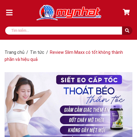
Trang chủ
/
Tin tức
/
Review Slim Maxx có tốt không thành
phần và hiệu quả