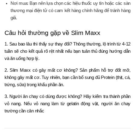
Nơi mua: Bạn nên lựa chọn các hiệu thuốc uy tín hoặc các sàn
thương mại điện tử có cam kết hàng chính hãng để tránh hàng
giả.
Câu hỏi thường gặp về Slim Maxx
1. Sau bao lâu thì thấy sự thay đổi? Thông thường, lộ trình từ 4-12
tuần sẽ cho kết quả rõ rệt nhất nếu bạn tuân thủ đúng hướng dẫn
và ăn uống hợp lý.
2. Slim Maxx có gây mất cơ không? Sản phẩm hỗ trợ đốt mỡ,
không gây mất cơ. Tuy nhiên, bạn cần bổ sung đủ Protein (thịt, cá,
trứng, sữa) trong khẩu phần ăn.
3. Người ăn chay có dùng được không? Hãy kiểm tra thành phần
vỏ nang. Nếu vỏ nang làm từ gelatin động vật, người ăn chay
trường cần cân nhắc