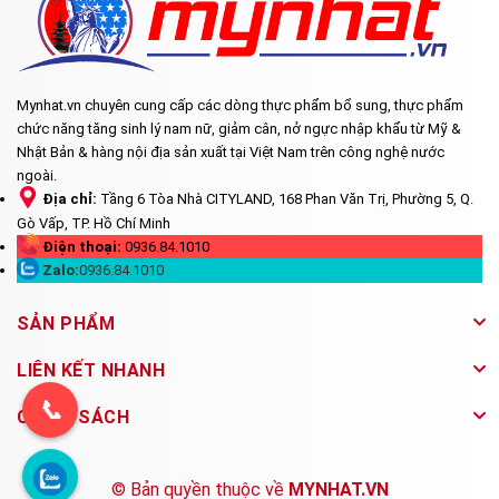
Mynhat.vn chuyên cung cấp các dòng thực phẩm bổ sung, thực phẩm
chức năng tăng sinh lý nam nữ, giảm cân, nở ngực nhập khẩu từ Mỹ &
Nhật Bản & hàng nội địa sản xuất tại Việt Nam trên công nghệ nước
ngoài.
Địa chỉ:
Tầng 6 Tòa Nhà CITYLAND, 168 Phan Văn Trị, Phường 5, Q.
Gò Vấp, TP. Hồ Chí Minh
Điện thoại:
0936.84.1010
Zalo:
0936.84.1010
SẢN PHẨM
LIÊN KẾT NHANH
📞
CHÍNH SÁCH
© Bản quyền thuộc về
MYNHAT.VN