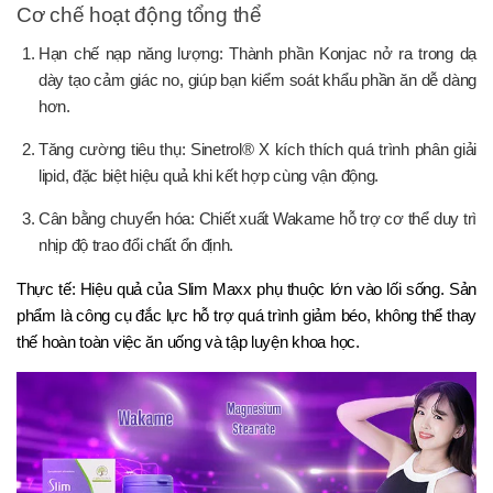
Cơ chế hoạt động tổng thể
Hạn chế nạp năng lượng: Thành phần Konjac nở ra trong dạ
dày tạo cảm giác no, giúp bạn kiểm soát khẩu phần ăn dễ dàng
hơn.
Tăng cường tiêu thụ: Sinetrol® X kích thích quá trình phân giải
lipid, đặc biệt hiệu quả khi kết hợp cùng vận động.
Cân bằng chuyển hóa: Chiết xuất Wakame hỗ trợ cơ thể duy trì
nhịp độ trao đổi chất ổn định.
Thực tế: Hiệu quả của Slim Maxx phụ thuộc lớn vào lối sống. Sản
phẩm là công cụ đắc lực hỗ trợ quá trình giảm béo, không thể thay
thế hoàn toàn việc ăn uống và tập luyện khoa học.