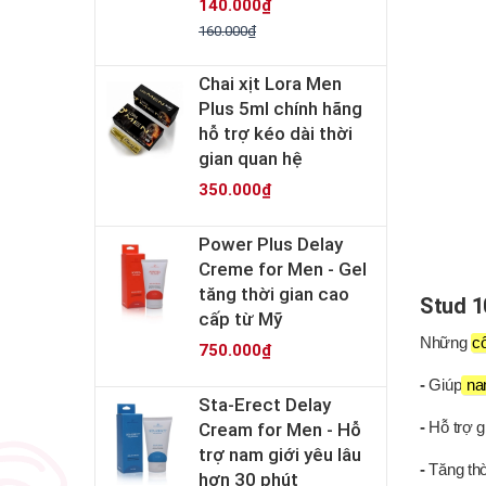
140.000₫
160.000₫
Chai xịt Lora Men
Plus 5ml chính hãng
hỗ trợ kéo dài thời
gian quan hệ
350.000₫
Power Plus Delay
Creme for Men - Gel
tăng thời gian cao
Stud 1
cấp từ Mỹ
Những
c
750.000₫
-
Giúp
na
Sta-Erect Delay
Cream for Men - Hỗ
-
Hỗ trợ g
trợ nam giới yêu lâu
-
Tăng th
hơn 30 phút