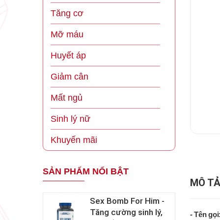
Tăng cơ
Mỡ máu
Huyết áp
Giảm cân
Mất ngủ
Sinh lý nữ
Khuyến mãi
SẢN PHẨM NỔI BẬT
MÔ TẢ
Sex Bomb For Him -
Tăng cường sinh lý,
- Tên gọi