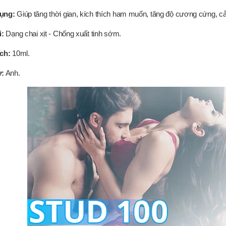
ụng:
Giúp tăng thời gian, kích thích ham muốn, tăng độ cương cứng, cải
i:
Dạng chai xịt - Chống xuất tinh sớm.
ích:
10ml.
ứ:
Anh.