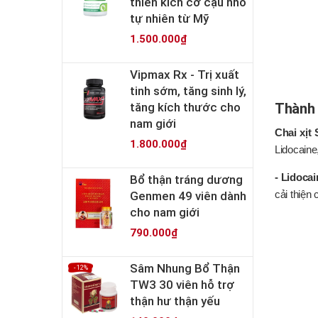
thiên kích cỡ cậu nhỏ
tự nhiên từ Mỹ
1.500.000₫
Vipmax Rx - Trị xuất
tinh sớm, tăng sinh lý,
tăng kích thước cho
Thành 
nam giới
Chai xịt 
1.800.000₫
Lidocaine
- Lidocai
Bổ thận tráng dương
Genmen 49 viên dành
cải thiện
cho nam giới
790.000₫
Sâm Nhung Bổ Thận
- 12%
TW3 30 viên hỗ trợ
thận hư thận yếu