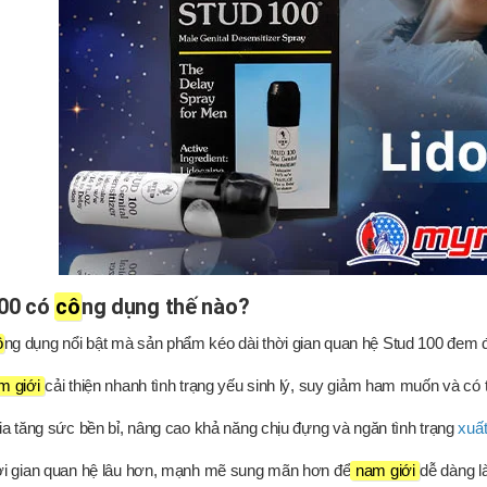
00 có
cô
ng dụng thế nào?
ô
ng dụng nổi bật mà sản phẩm kéo dài thời gian quan hệ Stud 100 đe
m giới
cải thiện nhanh tình trạng yếu sinh lý, suy giảm ham muốn và có 
ia tăng sức bền bỉ, nâng cao khả năng chịu đựng và ngăn tình trạng
xuất
ời gian quan hệ lâu hơn, mạnh mẽ sung mãn hơn để
nam giới
dễ dàng l