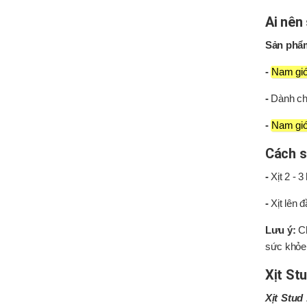
Ai nên
Sản phẩ
-
Nam giớ
-
Dành c
-
Nam giớ
Cách s
-
Xịt 2 - 3
-
Xịt lên 
Lưu ý:
Ch
sức khỏe
Xịt St
Xịt Stud