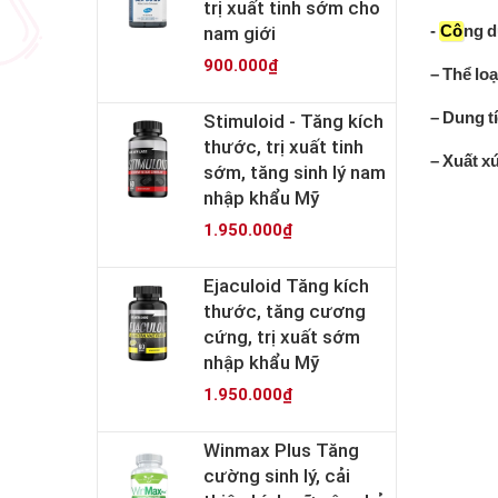
trị xuất tinh sớm cho
nam giới
-
Cô
ng d
900.000₫
– Thể loạ
– Dung t
Stimuloid - Tăng kích
thước, trị xuất tinh
– Xuất x
sớm, tăng sinh lý nam
nhập khẩu Mỹ
1.950.000₫
Ejaculoid Tăng kích
thước, tăng cương
cứng, trị xuất sớm
nhập khẩu Mỹ
1.950.000₫
Winmax Plus Tăng
cường sinh lý, cải