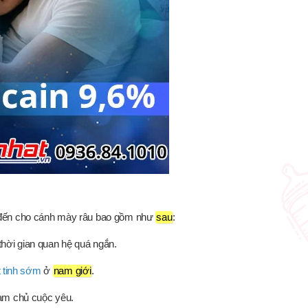
m đến cho cánh mày râu bao gồm như
sau
:
thời gian quan hệ quá ngắn.
 tinh sớm
ở
nam giới
.
àm chủ cuộc yêu.