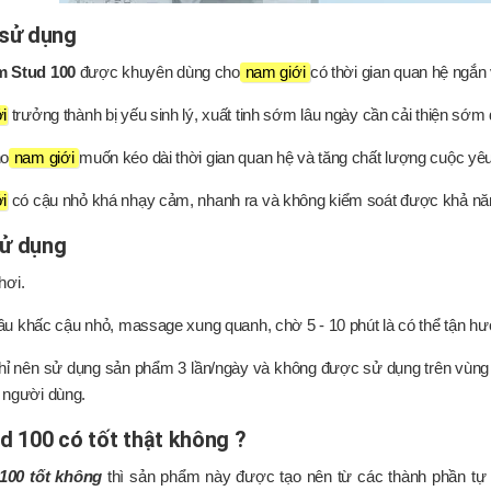
 sử dụng
m Stud 100
được khuyên dùng cho
nam giới
có thời gian quan hệ ngắn
i
trưởng thành bị yếu sinh lý, xuất tinh sớm lâu ngày cần cải thiện sớm 
ho
nam giới
muốn kéo dài thời gian quan hệ và tăng chất lượng cuộc yê
i
có cậu nhỏ khá nhạy cảm, nhanh ra và không kiểm soát được khả năn
ử dụng
 hơi.
đầu khấc cậu nhỏ, massage xung quanh, chờ 5 - 10 phút là có thể tận hư
ỉ nên sử dụng sản phẩm 3 lần/ngày và không được sử dụng trên vùng 
 người dùng.
ud 100 có tốt thật không ?
 100 tốt không
thì sản phẩm này được tạo nên từ các thành phần tự