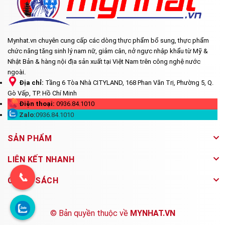
Mynhat.vn chuyên cung cấp các dòng thực phẩm bổ sung, thực phẩm
chức năng tăng sinh lý nam nữ, giảm cân, nở ngực nhập khẩu từ Mỹ &
Nhật Bản & hàng nội địa sản xuất tại Việt Nam trên công nghệ nước
ngoài.
Địa chỉ:
Tầng 6 Tòa Nhà CITYLAND, 168 Phan Văn Trị, Phường 5, Q.
Gò Vấp, TP. Hồ Chí Minh
Điện thoại:
0936.84.1010
Zalo:
0936.84.1010
SẢN PHẨM
LIÊN KẾT NHANH
📞
CHÍNH SÁCH
© Bản quyền thuộc về
MYNHAT.VN