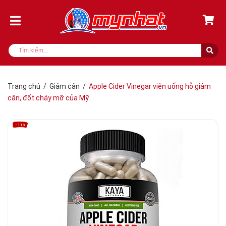
Trang chủ
/
Giảm cân
/
Apple Cider Vinegar viên uống hỗ giảm
cân, đốt cháy mỡ của Mỹ
- 11%