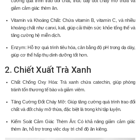
cường quá trình trao đổi chất, thúc đẩy đốt cháy mỡ thừa và
giảm cảm giác thèm ăn.
Vitamin và Khoáng Chất: Chứa vitamin B, vitamin C, và nhiều
khoáng chất như canxi, kali, giúp cải thiện sức khỏe tổng thể và
tăng cường hệ miễn dịch.
Enzym: Hỗ trợ quá trình tiêu hóa, cân bằng độ pH trong dạ dày,
giúp cơ thể hấp thụ dinh dưỡng tốt hơn.
2. Chiết Xuất Trà Xanh
Chất Chống Oxy Hóa: Trà xanh chứa catechin, giúp phòng
tránh tổn thương tế bào và giảm viêm.
Tăng Cường Đốt Cháy Mỡ: Giúp tăng cường quá trình trao đổi
chất và đốt cháy mỡ thừa, đặc biệt là trong khi tập luyện.
Kiểm Soát Cảm Giác Thèm Ăn: Có khả năng giảm cảm giác
thèm ăn, hỗ trợ trong việc duy trì chế độ ăn kiêng.