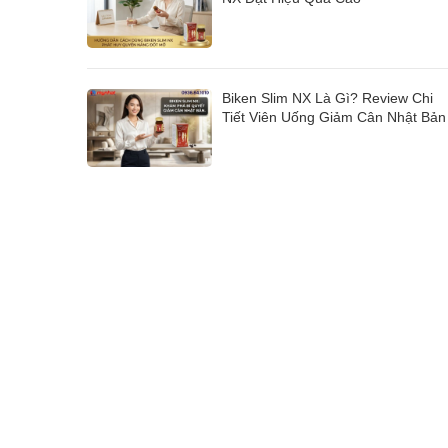
Biken Slim NX Là Gì? Review Chi
Tiết Viên Uống Giảm Cân Nhật Bản