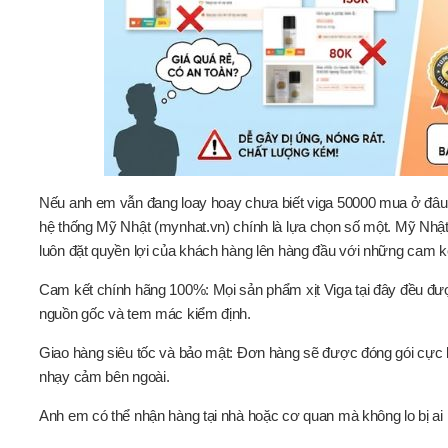
Nếu anh em vẫn đang loay hoay chưa biết viga 50000 mua ở đâu h
hệ thống Mỹ Nhật (mynhat.vn) chính là lựa chọn số một. Mỹ Nhậ
luôn đặt quyền lợi của khách hàng lên hàng đầu với những cam k
Cam kết chính hãng 100%: Mọi sản phẩm xịt Viga tại đây đều đượ
nguồn gốc và tem mác kiểm định.
Giao hàng siêu tốc và bảo mật: Đơn hàng sẽ được đóng gói cực k
nhạy cảm bên ngoài.
Anh em có thể nhận hàng tại nhà hoặc cơ quan mà không lo bị ai p