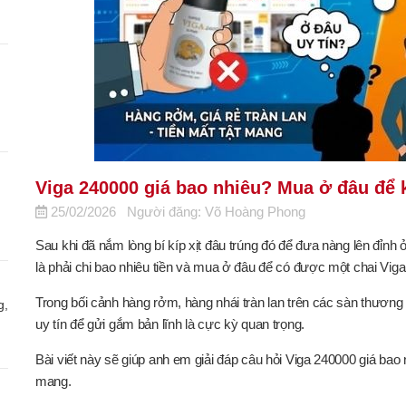
Viga 240000 giá bao nhiêu? Mua ở đâu để 
25/02/2026
Người đăng: Võ Hoàng Phong
Sau khi đã nắm lòng bí kíp xịt đâu trúng đó để đưa nàng lên đỉnh
là phải chi bao nhiêu tiền và mua ở đâu để có được một chai V
Trong bối cảnh hàng rởm, hàng nhái tràn lan trên các sàn thương 
g,
uy tín để gửi gắm bản lĩnh là cực kỳ quan trọng.
Bài viết này sẽ giúp anh em giải đáp câu hỏi Viga 240000
giá bao 
mang.