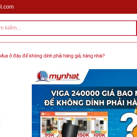
l.com
Mua ở đâu để không dính phải hàng giả, hàng nhái?
X