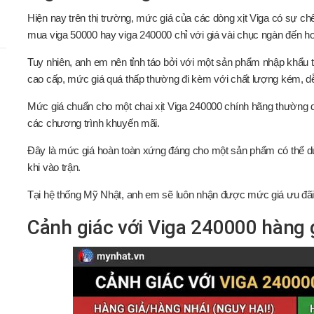
Hiện nay trên thị trường, mức giá của các dòng xịt Viga có sự ch
mua viga 50000 hay viga 240000 chỉ với giá vài chục ngàn đến 
Tuy nhiên, anh em nên tỉnh táo bởi với một sản phẩm nhập khẩu t
cao cấp, mức giá quá thấp thường đi kèm với chất lượng kém, dễ
Mức giá chuẩn cho một chai xịt Viga 240000 chính hãng thường 
các chương trình khuyến mãi.
Đây là mức giá hoàn toàn xứng đáng cho một sản phẩm có thể dùn
khi vào trận.
Tại hệ thống Mỹ Nhật, anh em sẽ luôn nhận được mức giá ưu đãi 
Cảnh giác với Viga 240000 hàng g