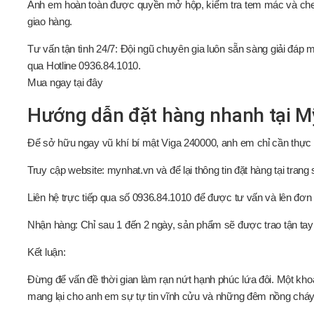
Anh em hoàn toàn được quyền mở hộp, kiểm tra tem mác và check
giao hàng.
Tư vấn tận tình 24/7: Đội ngũ chuyên gia luôn sẵn sàng giải đáp
qua Hotline 0936.84.1010.
Mua ngay
tại đây
Hướng dẫn đặt hàng nhanh tại M
Để sở hữu ngay vũ khí bí mật Viga 240000, anh em chỉ cần thực 
Truy cập website: mynhat.vn và để lại thông tin đặt hàng tại tran
Liên hệ trực tiếp qua số 0936.84.1010 để được tư vấn và lên đơn 
Nhận hàng: Chỉ sau 1 đến 2 ngày, sản phẩm sẽ được trao tận tay
Kết luận:
Đừng để vấn đề thời gian làm rạn nứt hạnh phúc lứa đôi. Một kho
mang lại cho anh em sự tự tin vĩnh cửu và những đêm nồng chá