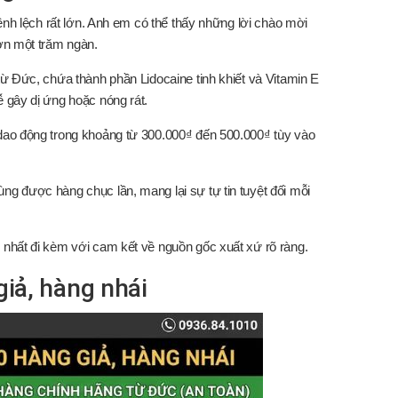
ênh lệch rất lớn. Anh em có thể thấy những lời chào mời
hơn một trăm ngàn.
ừ Đức, chứa thành phần Lidocaine tinh khiết và Vitamin E
 gây dị ứng hoặc nóng rát.
dao động trong khoảng từ 300.000₫ đến 500.000₫ tùy vào
g được hàng chục lần, mang lại sự tự tin tuyệt đối mỗi
nhất đi kèm với cam kết về nguồn gốc xuất xứ rõ ràng.
iả, hàng nhái