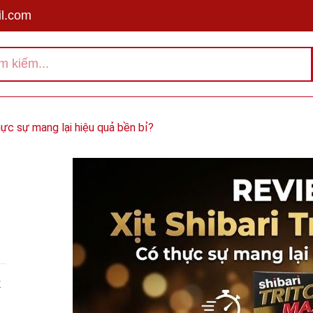
l.com
hực sự mang lại hiệu quả bền bỉ?
X