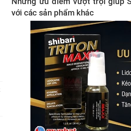
Những ưu điểm vượt trội giúp S
với các sản phẩm khác
X