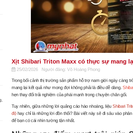
Xịt Shibari Triton Maxx có thực sự mang lạ
25/02/2026
Người đăng: Võ Hoàng Phong
Trong bối cảnh thị trường sản phẩm hỗ trợ nam giới ngày càng trở
mang lại kết quả như mong đợi không phải là điều dễ dàng.
Shiba
hẹn thay đổi trải nghiệm của phái mạnh trong chuyện chăn gối.
g,
Tuy nhiên, giữa những lời quảng cáo hào nhoáng, liệu
Shibari Tri
độ
hay chỉ là những lời đồn thổi? Bài viết này sẽ đi sâu vào phân
để bạn có cái nhìn tường tận nhất.