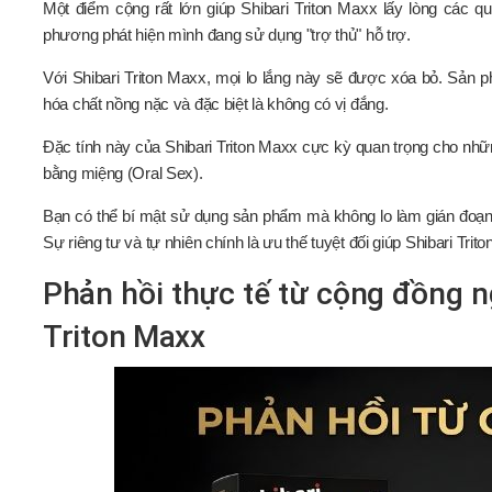
Một điểm cộng rất lớn giúp Shibari Triton Maxx lấy lòng các quý
phương phát hiện mình đang sử dụng "trợ thủ" hỗ trợ.
Với Shibari Triton Maxx, mọi lo lắng này sẽ được xóa bỏ. Sản ph
hóa chất nồng nặc và đặc biệt là không có vị đắng.
Đặc tính này của Shibari Triton Maxx cực kỳ quan trọng cho nhữ
bằng miệng (Oral Sex).
Bạn có thể bí mật sử dụng sản phẩm mà không lo làm gián đoạn 
Sự riêng tư và tự nhiên chính là ưu thế tuyệt đối giúp Shibari Trit
Phản hồi thực tế từ cộng đồng n
Triton Maxx