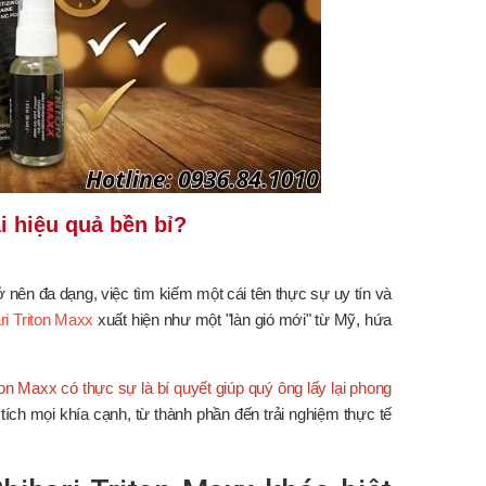
i hiệu quả bền bỉ?
 nên đa dạng, việc tìm kiếm một cái tên thực sự uy tín và
ri Triton Maxx
xuất hiện như một "làn gió mới" từ Mỹ, hứa
ton Maxx có thực sự là bí quyết giúp quý ông lấy lại phong
 tích mọi khía cạnh, từ thành phần đến trải nghiệm thực tế