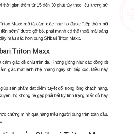
i thời gian thêm từ 15 đến 30 phút tùy theo liều lượng sử
Triton Maxx mô tả cảm giác như họ được "tiếp thêm nội
ết tiền sớm" được gỡ bỏ, phái mạnh có thể thoải mái sáng
 đầy màu sắc hơn cùng Shibari Triton Maxx.
bari Triton Maxx
 cảm giác dễ chịu trên da. Không giống như các dòng xịt
cảm giác mát lạnh nhẹ nhàng ngay khi tiếp xúc. Điều này
 giúp sản phẩm đạt điểm tuyệt đối trong lòng khách hàng.
xuyên, họ không hề gặp phải bất kỳ tình trạng mẩn đỏ hay
ợc chứng minh qua hàng triệu người dùng trên toàn cầu,
y.