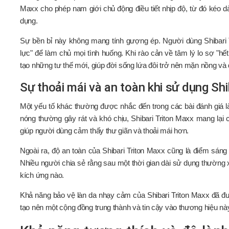
Maxx cho phép nam giới chủ động điều tiết nhịp độ, từ đó kéo dà
dụng.
Sự bền bỉ này không mang tính gượng ép. Người dùng Shibari 
lực" để làm chủ mọi tình huống. Khi rào cản về tâm lý lo sợ "h
tạo những tư thế mới, giúp đời sống lứa đôi trở nên mặn nồng và
Sự thoải mái và an toàn khi sử dụng Shi
Một yếu tố khác thường được nhắc đến trong các bài đánh giá là
nóng thường gây rát và khó chịu, Shibari Triton Maxx mang lại 
giúp người dùng cảm thấy thư giãn và thoải mái hơn.
Ngoài ra, độ an toàn của Shibari Triton Maxx cũng là điểm sáng
Nhiều người chia sẻ rằng sau một thời gian dài sử dụng thường 
kích ứng nào.
Khả năng bảo vệ làn da nhạy cảm của Shibari Triton Maxx đã đư
tạo nên một cộng đồng trung thành và tin cậy vào thương hiệu nà