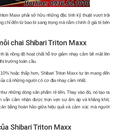
riton Maxx phải sở hữu những đặc tính kỹ thuật vượt trội
 chỉ đến từ bao bì sang trọng mà nằm chính ở giá trị bên
ỗi chai Shibari Triton Maxx
ính là nồng độ hoạt chất hỗ trợ giảm nhạy cảm bề mặt lên
thị trường toàn cầu.
 10% hoặc thấp hơn, Shibari Triton Maxx tự tin mang đến
ủa cả những người có cơ địa nhạy cảm nhất.
 như những dòng sản phẩm rẻ tiền. Thay vào đó, nó tạo ra
ạn vẫn cảm nhận được trọn vẹn sự ấm áp và khăng khít,
ự cân bằng hoàn hảo giữa hiệu quả và cảm xúc mà người
của Shibari Triton Maxx