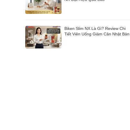
Biken Slim NX Là Gì? Review Chi
Tiết Viên Uống Giảm Cân Nhật Bản