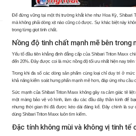
Để đứng vững tại một thị trường khắt khe như Hoa Kỳ, Shibari T
mà không phải dòng xịt nào cũng có được. Sự khác biệt này không
trong từng giọt tinh chất.
Nồng độ tinh chất mạnh mẽ bên trong m
Yếu tố đầu tiên khẳng định đẳng cấp của Shibari Triton Maxx ch
đến 20%. Đây được coi là mức nồng độ tối ưu nhất hiện nay trên 
Trong khi đa số các dòng sản phẩm cùng loại chỉ duy trì ở mức
khả năng kiểm soát hưng phấn mạnh mẽ hơn, đáp ứng nhu cầu c
Sức mạnh của Shibari Triton Maxx không gây ra cảm giác tê liệt
một màng bảo vệ vô hình, làm dịu các đầu dây thần kinh để b
nhưng thời gian thì đã được kéo dài đáng kể. Đây chính là s
dùng Shibari Triton Maxx luôn tìm kiếm.
Đặc tính không mùi và không vị tinh tế 