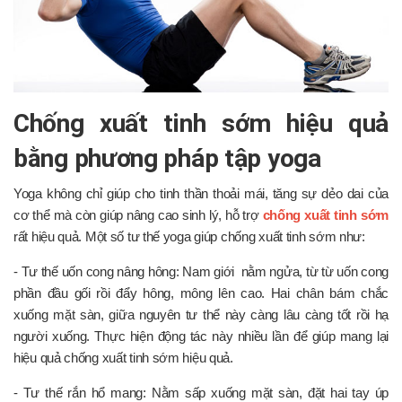
Chống xuất tinh sớm hiệu quả
bằng phương pháp tập yoga
Yoga không chỉ giúp cho tinh thần thoải mái, tăng sự dẻo dai của
cơ thể mà còn giúp nâng cao sinh lý, hỗ trợ
chống xuất tinh sớm
rất hiệu quả. Một số tư thế yoga giúp chống xuất tinh sớm như:
- Tư thế uốn cong nâng hông: Nam giới nằm ngửa, từ từ uốn cong
phần đầu gối rồi đẩy hông, mông lên cao. Hai chân bám chắc
xuống mặt sàn, giữa nguyên tư thể này càng lâu càng tốt rồi hạ
người xuống. Thực hiện động tác này nhiều lần để giúp mang lại
hiệu quả chống xuất tinh sớm hiệu quả.
- Tư thế rắn hổ mang: Nằm sấp xuống mặt sàn, đặt hai tay úp