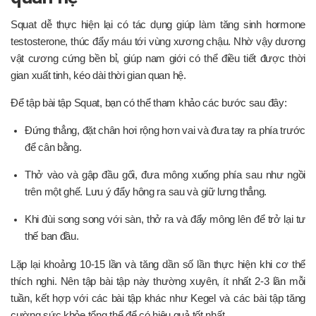
Squat dễ thực hiện lại có tác dụng giúp làm tăng sinh hormone
testosterone, thúc đẩy máu tới vùng xương chậu. Nhờ vậy dương
vật cương cứng bền bỉ, giúp nam giới có thể điều tiết được thời
gian xuất tinh, kéo dài thời gian quan hệ.
Để tập bài tập Squat, bạn có thể tham khảo các bước sau đây:
Đứng thẳng, đặt chân hơi rộng hơn vai và đưa tay ra phía trước
để cân bằng.
Thở vào và gập đầu gối, đưa mông xuống phía sau như ngồi
trên một ghế. Lưu ý đẩy hông ra sau và giữ lưng thẳng.
Khi đùi song song với sàn, thở ra và đẩy mông lên để trở lại tư
thế ban đầu.
Lặp lại khoảng 10-15 lần và tăng dần số lần thực hiện khi cơ thể
thích nghi. Nên tập bài tập này thường xuyên, ít nhất 2-3 lần mỗi
tuần, kết hợp với các bài tập khác như Kegel và các bài tập tăng
cường sức khỏe tổng thể để có hiệu quả tốt nhất.