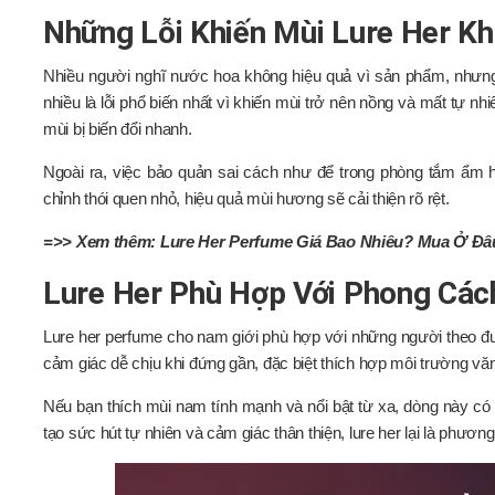
Những Lỗi Khiến Mùi Lure Her K
Nhiều người nghĩ nước hoa không hiệu quả vì sản phẩm, nhưn
nhiều là lỗi phổ biến nhất vì khiến mùi trở nên nồng và mất tự nhi
mùi bị biến đổi nhanh.
Ngoài ra, việc bảo quản sai cách như để trong phòng tắm ẩm h
chỉnh thói quen nhỏ, hiệu quả mùi hương sẽ cải thiện rõ rệt.
=>> Xem thêm:
Lure Her Perfume Giá Bao Nhiêu? Mua Ở Đâ
Lure Her Phù Hợp Với Phong Các
Lure her perfume cho nam giới phù hợp với những người theo đuổ
cảm giác dễ chịu khi đứng gần, đặc biệt thích hợp môi trường vă
Nếu bạn thích mùi nam tính mạnh và nổi bật từ xa, dòng này có 
tạo sức hút tự nhiên và cảm giác thân thiện, lure her lại là phươ