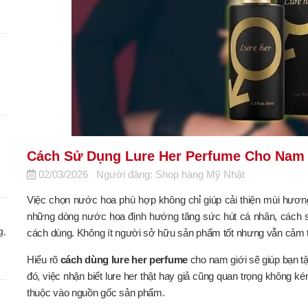
Cách Sử Dụng Lure Her Perfume Cho Nam 
02/03/2026
Người đăng: Shop hàng Mỹ Nhật
Việc chọn nước hoa phù hợp không chỉ giúp cải thiện mùi hươn
những dòng nước hoa định hướng tăng sức hút cá nhân, cách sử
g,
cách dùng. Không ít người sở hữu sản phẩm tốt nhưng vẫn cảm th
Hiểu rõ
cách dùng lure her perfume
cho nam giới sẽ giúp bạn t
đó, việc nhận biết lure her thật hay giả cũng quan trọng không 
thuộc vào nguồn gốc sản phẩm.