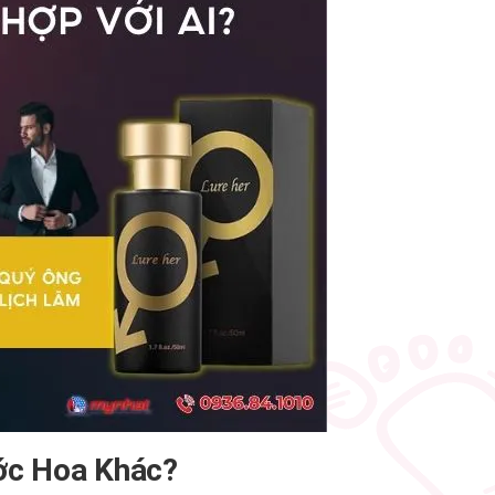
ớc Hoa Khác?