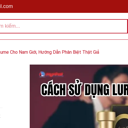
l.com
ume Cho Nam Giới, Hướng Dẫn Phân Biệt Thật Giả
X