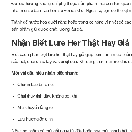
Độ lưu hương không chỉ phụ thuộc sản phẩm mà còn liên quan 
nhẹ, mùi sẽ bám lâu hơn so với da khô. Ngoài ra, bạn có thể xịt 
Tránh để nước hoa dưới nắng hoặc trong xe nóng vì nhiệt độ cao
sản phẩm giữ được chất lượng lâu dài.
Nhận Biết Lure Her Thật Hay Giả
Biết cách phân biệt lure her thật hay giả giúp bạn tránh mua p
sắc nét, chai chắc tay và vòi xịt đều. Khi dùng thử, mùi mở đầu 
Một vài dấu hiệu nhận biết nhanh:
Chữ in bao bì rõ nét
Chai thủy tinh dày, không bọt khí
Mùi chuyển tầng rõ
Lưu hương ổn định
Nếu sản phẩm có mùi gắt ngay từ đầu hoặc bay mùi nhanh bất t