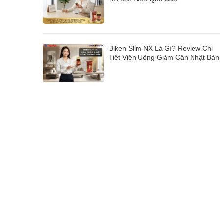
Biken Slim NX Là Gì? Review Chi
Tiết Viên Uống Giảm Cân Nhật Bản