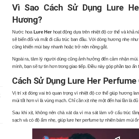
Vì Sao Cách Sử Dụng Lure He
Hương?
Nước hoa
Lure Her
hoạt động dựa trên nhiệt độ cơ thể và khả nă
sẽ biến đổi và mất đi cấu trúc ban đầu. Với dòng hương nhẹ như
cũng khiến mùi bay nhanh hoặc trở nên nồng gắt.
Ngoài ra, tâm lý người dùng cũng ảnh hưởng đến cảm nhận mùi.
mình, bạn sẽ tự tin hơn trong giao tiếp. Điều này góp phần tạo ấn 
Cách Sử Dụng Lure Her Perfume
Vị trí xịt đóng vai trò quan trọng vì nhiệt độ cơ thể giúp hương 
X
mùi tốt hơn vì là vùng mạch. Chỉ cần xịt nhẹ một đến hai lần là đủ
Sau khi xịt, không nên chà xát da vì ma sát làm vỡ cấu trúc tần
sạch và có độ ẩm nhẹ, giúp lure her perfume tự nhiên bám mùi ổn